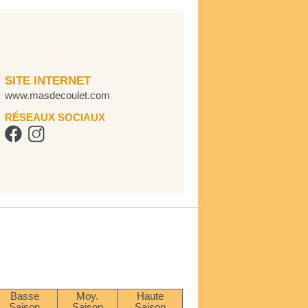
SITE INTERNET
www.masdecoulet.com
RÉSEAUX SOCIAUX
Basse
Moy.
Haute
Saison
Saison
Saison