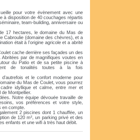
eille pour votre évènement avec une
se à disposition de 40 couchages répartis
éminaire, team-building, anniversaire ou
de 17 hectares, le domaine du Mas de
e Cabroulie (domaine des chèvres), et a
ion était à l'origine agricole et a abrité
 Coulet cache derrière ses façades un des
n. Abritées par de magnifiques voutes en
utour du Patio et de sa petite piscine à
rent de tonalités toutes à la fois
 d'autrefois et le confort moderne pour
 domaine du Mas de Coulet, vous pourrez
cadre idyllique et calme, entre mer et
de Montpellier.
ées. Notre équipe dévouée travaille de
oins, vos préférences et votre style,
is en compte.
lement 2 piscines dont 1 chauffée, un
ption de 120 m², un parking privé et des
 enfants et une wifi à très haut débit.