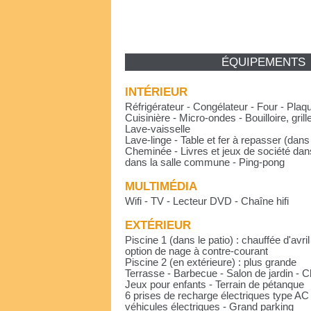
ÉQUIPEMENTS
INTÉRIEUR
Réfrigérateur - Congélateur - Four - Plaq
Cuisinière - Micro-ondes - Bouilloire, grill
Lave-vaisselle
Lave-linge - Table et fer à repasser (dans
Cheminée - Livres et jeux de société dan
dans la salle commune - Ping-pong
MULTIMÉDIA
Wifi - TV - Lecteur DVD - Chaîne hifi
EXTÉRIEUR
Piscine 1 (dans le patio) : chauffée d'avr
option de nage à contre-courant
Piscine 2 (en extérieure) : plus grande
Terrasse - Barbecue - Salon de jardin - 
Jeux pour enfants - Terrain de pétanque
6 prises de recharge électriques type AC
véhicules électriques - Grand parking