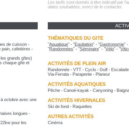
Les tarifs sont donnés à titre indicatif par l
dates souhaitées, merci de le contacter.
ACTIV
THÉMATIQUES DU GITE
ues de cuisson -
"
Aquatique
"
-
"
Equitation
"
-
"
Gastronomie
"
e pain, cafetières -
"
Randonnées
"
-
"
Séminaire
"
-
"
Vélo
"
-
"
Vitic
 les grands gîtes)
s chaque gîte et
ACTIVITÉS DE PLEIN AIR
Randonnée - VTT - Cyclo - Golf - Escalade 
Via-Ferrata - Parapente - Planeur
ACTIVITÉS AQUATIQUES
Pêche - Canoë-kayak - Canyoning - Baigna
il à octobre avec une
ACTIVITÉS HIVERNALES
Ski de fond - Raquettes
Chaises longues -
AUTRES ACTIVITÉS
 22kw pour les
Cinéma