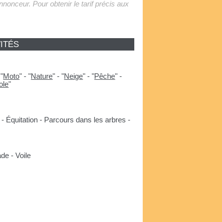
'annonceur. Pour obtenir le tarif précis aux
ITÉS
-
"
Moto
"
-
"
Nature
"
-
"
Neige
"
-
"
Pêche
"
-
ole
"
- Équitation - Parcours dans les arbres -
de - Voile