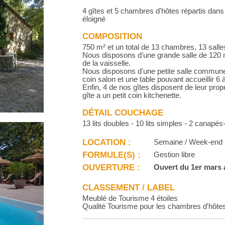
4 gîtes et 5 chambres d'hôtes répartis dans
éloigné
COMPOSITION
750 m² et un total de 13 chambres, 13 sall
Nous disposons d'une grande salle de 120 m
de la vaisselle.
Nous disposons d'une petite salle commun
coin salon et une table pouvant accueillir 6
Enfin, 4 de nos gîtes disposent de leur prop
gîte a un petit coin kitchenette.
DÉTAIL COUCHAGE
13 lits doubles - 10 lits simples - 2 canapés-l
LOCATION :
Semaine / Week-end
FORMULE(S) :
Gestion libre
OUVERTURE :
Ouvert du 1er mars
CLASSEMENT / LABEL
Meublé de Tourisme 4 étoiles
Qualité Tourisme pour les chambres d'hôte