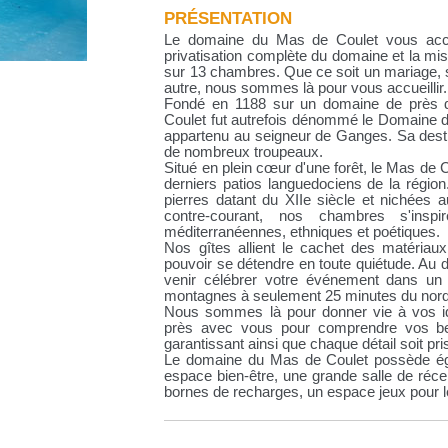
PRÉSENTATION
Le domaine du Mas de Coulet vous accu
privatisation complète du domaine et la mi
sur 13 chambres. Que ce soit un mariage, s
autre, nous sommes là pour vous accueillir.
Fondé en 1188 sur un domaine de près 
Coulet fut autrefois dénommé le Domaine d
appartenu au seigneur de Ganges. Sa destinat
de nombreux troupeaux.
Situé en plein cœur d'une forêt, le Mas de
derniers patios languedociens de la régio
pierres datant du XIIe siècle et nichées a
contre-courant, nos chambres s'inspi
méditerranéennes, ethniques et poétiques.
Nos gîtes allient le cachet des matériaux
pouvoir se détendre en toute quiétude. Au
venir célébrer votre événement dans un 
montagnes à seulement 25 minutes du nord 
Nous sommes là pour donner vie à vos id
près avec vous pour comprendre vos bes
garantissant ainsi que chaque détail soit pr
Le domaine du Mas de Coulet possède éga
espace bien-être, une grande salle de réce
bornes de recharges, un espace jeux pour les