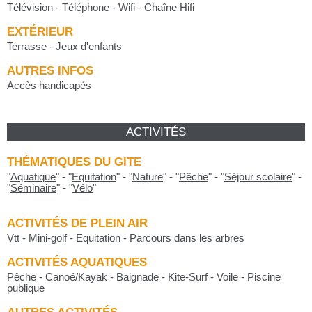
Télévision - Téléphone - Wifi - Chaîne Hifi
EXTÉRIEUR
Terrasse - Jeux d'enfants
AUTRES INFOS
Accès handicapés
ACTIVITÉS
THÉMATIQUES DU GITE
"
Aquatique
"
-
"
Equitation
"
-
"
Nature
"
-
"
Pêche
"
-
"
Séjour scolaire
"
-
"
Séminaire
"
-
"
Vélo
"
ACTIVITÉS DE PLEIN AIR
Vtt - Mini-golf - Equitation - Parcours dans les arbres
ACTIVITÉS AQUATIQUES
Pêche - Canoé/Kayak - Baignade - Kite-Surf - Voile - Piscine
publique