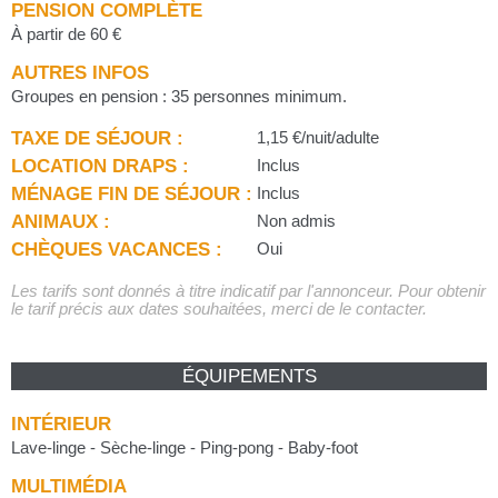
PENSION COMPLÈTE
À partir de 60 €
AUTRES INFOS
Groupes en pension : 35 personnes minimum.
TAXE DE SÉJOUR :
1,15 €/nuit/adulte
LOCATION DRAPS :
Inclus
MÉNAGE FIN DE SÉJOUR :
Inclus
ANIMAUX :
Non admis
CHÈQUES VACANCES :
Oui
Les tarifs sont donnés à titre indicatif par l'annonceur. Pour obtenir
le tarif précis aux dates souhaitées, merci de le contacter.
ÉQUIPEMENTS
INTÉRIEUR
Lave-linge - Sèche-linge - Ping-pong - Baby-foot
MULTIMÉDIA