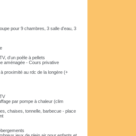
groupe pour 9 chambres, 3 salle d'eau, 3
ie
V, d'un poêle à pellets
ine aménagée - Cours privative
à proximité au rdc de la longère (+
 TV
ffage par pompe à chaleur (clim
les, chaises, tonnelle, barbecue - place
nt
hébergements
breux jeux de plein air pour enfants et