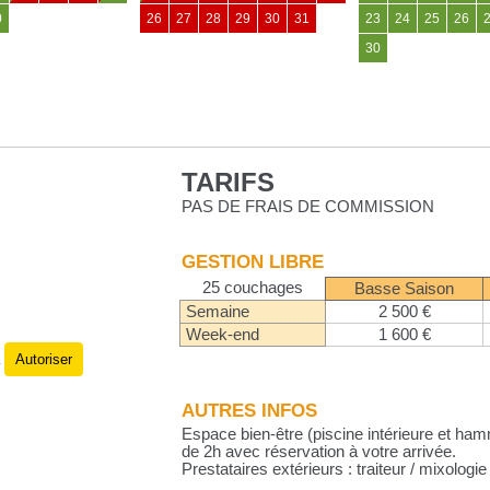
0
26
27
28
29
30
31
23
24
25
26
30
TARIFS
PAS DE FRAIS DE COMMISSION
GESTION LIBRE
25 couchages
Basse Saison
Semaine
2 500 €
Week-end
1 600 €
Autoriser
.
AUTRES INFOS
Espace bien-être (piscine intérieure et hamm
de 2h avec réservation à votre arrivée.
Prestataires extérieurs : traiteur / mixologi