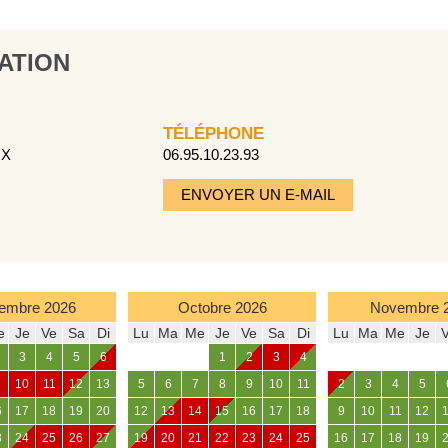
ATION
TÉLÉPHONE
UX
06.95.10.23.93
ENVOYER UN E-MAIL
embre
2026
Octobre
2026
Novembre
e
Je
Ve
Sa
Di
Lu
Ma
Me
Je
Ve
Sa
Di
Lu
Ma
Me
Je
3
4
5
6
1
2
3
4
10
11
12
13
5
6
7
8
9
10
11
2
3
4
5
6
17
18
19
20
12
13
14
15
16
17
18
9
10
11
12
3
24
25
26
27
19
20
21
22
23
24
25
16
17
18
19