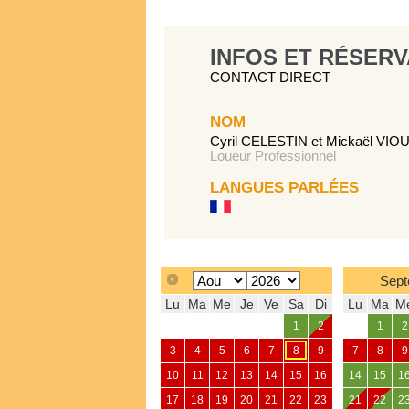
INFOS ET RÉSERV
CONTACT DIRECT
NOM
Cyril CELESTIN et Mickaël VIO
Loueur Professionnel
LANGUES PARLÉES
Sept
Lu
Ma
Me
Je
Ve
Sa
Di
Lu
Ma
M
1
2
1
2
3
4
5
6
7
8
9
7
8
9
10
11
12
13
14
15
16
14
15
1
17
18
19
20
21
22
23
21
22
2