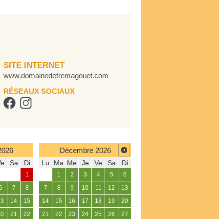
SITE INTERNET
www.domainedetremagouet.com
RÉSEAUX SOCIAUX
2026
Décembre
2026
Ve
Sa
Di
Lu
Ma
Me
Je
Ve
Sa
Di
1
1
2
3
4
5
6
6
7
8
7
8
9
10
11
12
13
13
14
15
14
15
16
17
18
19
20
20
21
22
21
22
23
24
25
26
27