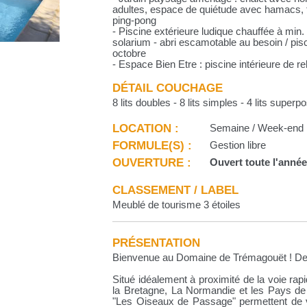
adultes, espace de quiétude avec hamacs, ta
ping-pong
- Piscine extérieure ludique chauffée à min
solarium - abri escamotable au besoin / pisc
octobre
- Espace Bien Etre : piscine intérieure de
DÉTAIL COUCHAGE
8 lits doubles - 8 lits simples - 4 lits supe
LOCATION :
Semaine / Week-end
FORMULE(S) :
Gestion libre
OUVERTURE :
Ouvert toute l'anné
CLASSEMENT / LABEL
Meublé de tourisme 3 étoiles
PRÉSENTATION
Bienvenue au Domaine de Trémagouët ! D
Situé idéalement à proximité de la voie ra
la Bretagne, La Normandie et les Pays de
"Les Oiseaux de Passage" permettent de vo