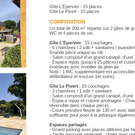
Gîte L'Epervier - 15 places
Gîte Le Pivert - 10 places
COMPOSITION
Un total de 200 m² répartis sur 2 gîtes de 
WC et 4 pièces de vie.
Gîte L'Epervier
: 15 couchages
- 6 chambres / 2 sdb + sanitaires / buander
Grande pièce unique au rdc :
- Salon composé d'un grand canapé, d'une T
- Espace repas (jusqu'à 25 places) et cuis
extérieure avec mobilier de plein air
Note : 1 WC supplémentaire est accessible 
défibrillateur et trousse 1er soins)
Gîte Le Pivert
: 10 couchages
- 3 chambres / 1 sdb + sanitaire
- Salon composé d'un grand canapé, d'une
- Espace repas et cuisine aménagée - Chau
réversible dans chaque pièce)
- Cours privative fleurie de 130 m² avec tab
suffisante pour jouer à la pétanque égaleme
Espaces partagés
- Grand parking avec places attitrées par 
- Jardin paysagé aménagé : chalet avec nom