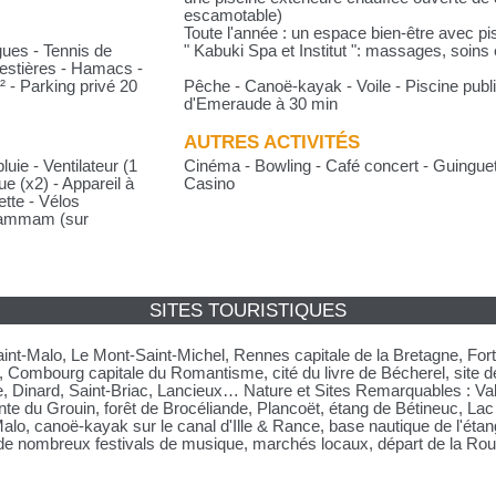
escamotable)
Toute l'année : un espace bien-être avec 
gues - Tennis de
" Kabuki Spa et Institut ": massages, soins 
restières - Hamacs -
² - Parking privé 20
Pêche - Canoë-kayak - Voile - Piscine publ
d'Emeraude à 30 min
AUTRES ACTIVITÉS
ie - Ventilateur (1
Cinéma - Bowling - Café concert - Guinguett
e (x2) - Appareil à
Casino
ette - Vélos
 hammam (sur
SITES TOURISTIQUES
Saint-Malo, Le Mont-Saint-Michel, Rennes capitale de la Bretagne, Fo
 Combourg capitale du Romantisme, cité du livre de Bécherel, site d
e, Dinard, Saint-Briac, Lancieux… Nature et Sites Remarquables : Val
te du Grouin, forêt de Brocéliande, Plancoët, étang de Bétineuc, Lac 
o, canoë-kayak sur le canal d'Ille & Rance, base nautique de l'étang
e nombreux festivals de musique, marchés locaux, départ de la Rout