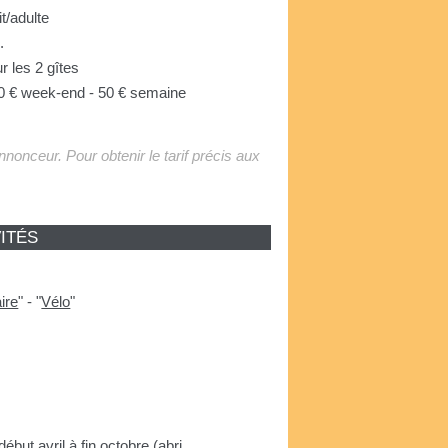
it/adulte
.
r les 2 gîtes
0 € week-end - 50 € semaine
'annonceur. Pour obtenir le tarif précis aux
ITÉS
ire
"
-
"
Vélo
"
ébut avril à fin octobre (abri