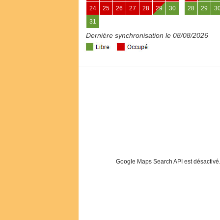
24
25
26
27
28
29
30
28
29
3
31
Dernière synchronisation le 08/08/2026
Google Maps Search API est désactivé