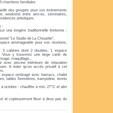
 9 chambres familiales.
eillir des groupes pour vos évènements
de, weekend entre ami-es, séminaires,
sidences artistiques.
 :
ur une longère traditionnelle bretonne :
ionnel "Le Studio de La Chouette",
 espace aménageable pour vos réunions,
es, 3 cabines dont 2 doubles, 1 espace
s. Vous y trouverez une large carte de
isage, maquillage...
ée avec piscine intérieure de relaxation
m. A noter qu'un accès privatif à cet
es,
 : espace ombragé avec hamacs, chalet
es, tables forestières, trampoline, tennis
l à octobre - chauffée à min. 27°C et abri
sé et copieusement fleuri à deux pas du