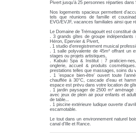
Pivert jusqu'à 25 personnes réparties dans
Nos logements spacieux permettent d'accu
tels que réunions de famille et cousina
EVG/EVJF, vacances familiales ainsi que ré
Le Domaine de Trémagouët est constitué de
. 3 grands gîtes de groupe indépendants s
Héron, Epervier & Pivert,
. 1 studio d'enregistrement musical profess
. 1 salle polyvalente de 45m² offrant un
stages ou projets artistiques,
. Kabuki Spa & Institut : 7 praticien-n
onglerie, accueil & produits cosmétique
prestations telles que massages, soins du v
. 1 'espace bien-être' ouvert toute l'ann
chauffée à 30°C, cascade d'eau et hamma
espace est prévu dans votre location de gît
. 1 jardin paysager de 2500 m² aménagé
avec jeux de plein air pour enfants et adult
de table...
. 1 piscine extérieure ludique ouverte d'avri
escamotable.
Le tout dans un environnement naturel boi
canal d'Ille et Rance.