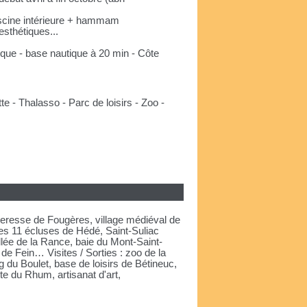
piscine intérieure + hammam
esthétiques...
ique - base nautique à 20 min - Côte
e - Thalasso - Parc de loisirs - Zoo -
rteresse de Fougères, village médiéval de
es 11 écluses de Hédé, Saint-Suliac
lée de la Rance, baie du Mont-Saint-
de Fein… Visites / Sorties : zoo de la
 du Boulet, base de loisirs de Bétineuc,
e du Rhum, artisanat d'art,