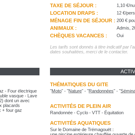
TAXE DE SÉJOUR :
1,10 €/nu
LOCATION DRAPS :
12 €/pers
MÉNAGE FIN DE SÉJOUR :
200 € pou
ANIMAUX :
Admis, 2
CHÈQUES VACANCES :
Oui
Les tarifs sont donnés à titre indicatif par l
dates souhaitées, merci de le contacter.
ACTIV
THÉMATIQUES DU GITE
az - Four électrique
"
Moto
"
-
"
Nature
"
-
"
Randonnées
"
-
"
Sémina
ouble vasque - Lave
x2) dont un avec
ux placards
ACTIVITÉS DE PLEIN AIR
x + four gaz
Randonnée - Cyclo - VTT - Équitation
ACTIVITÉS AQUATIQUES
Sur le Domaine de Trémagouët :
une piscine extérieure chauffée ouverte de d