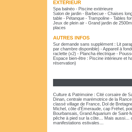
EXTÉRIEUR
Spa balnéo - Piscine extérieure
Salon de jardin - Barbecue - Chaises lon
table - Pétanque - Trampoline - Tables fo
Jeux de plein air - Grand jardin de 2500m
places
AUTRES INFOS
Sur demande sans supplément : Lit paraplu
par chambre disponible) - Appareil à fondu
raclette (x2) - Plancha électrique - Pouss
Espace bien-être : Piscine intérieure et
réservation)
Culture & Patrimoine : Cité corsaire de 
Dinan, centrale marémotrice de la Rance,
classé village de France, Dol de Bretagn
Michel, côte d'Émeraude, cap Fréhel, poin
Bourbansais, Grand Aquarium de Saint-Mal
pêche à pied sur la côte… Mais aussi… d
manifestations estivales…