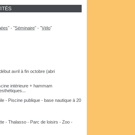
ITÉS
nées
"
-
"
Séminaire
"
-
"
Vélo
"
ébut avril à fin octobre (abri
piscine intérieure + hammam
esthétiques...
le - Piscine publique - base nautique à 20
e - Thalasso - Parc de loisirs - Zoo -