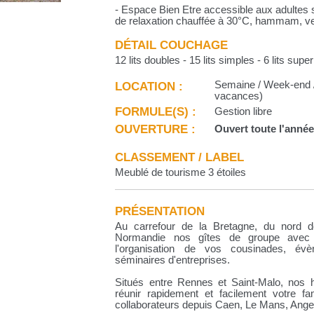
- Espace Bien Etre accessible aux adultes su
de relaxation chauffée à 30°C, hammam, ve
DÉTAIL COUCHAGE
12 lits doubles - 15 lits simples - 6 lits supe
LOCATION :
Semaine / Week-end /
vacances)
FORMULE(S) :
Gestion libre
OUVERTURE :
Ouvert toute l'anné
CLASSEMENT / LABEL
Meublé de tourisme 3 étoiles
PRÉSENTATION
Au carrefour de la Bretagne, du nord 
Normandie nos gîtes de groupe avec p
l'organisation de vos cousinades, év
séminaires d'entreprises.
Situés entre Rennes et Saint-Malo, nos
réunir rapidement et facilement votre f
collaborateurs depuis Caen, Le Mans, Anger