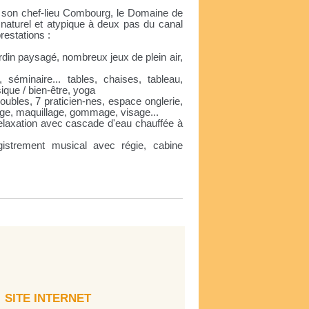
 son chef-lieu Combourg, le Domaine de
naturel et atypique à deux pas du canal
restations :
rdin paysagé, nombreux jeux de plein air,
, séminaire... tables, chaises, tableau,
ique / bien-être, yoga
doubles, 7 praticien-nes, espace onglerie,
age, maquillage, gommage, visage...
 relaxation avec cascade d'eau chauffée à
gistrement musical avec régie, cabine
SITE INTERNET