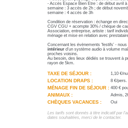
- Accès Espace Bien Etre : de début avril 
semaine : 3 accès de 2h ; de début novemb
semaine : 4 accès de 3h
Condition de réservation : échange en direct
CGV CGU + acompte 30% / chèque de cauti
Association, entreprise, artiste : tarif indiv
ménage et mise en relation avec prestataire
Concernant les évènements 'festifs' - nous 
intérieur
d'un système audio à volume maît
proches voisins.
Au besoin, des lieux dédiés se trouvent à p
rayon de 5km.
TAXE DE SÉJOUR :
1,10 €/nu
LOCATION DRAPS :
8 €/pers.
MÉNAGE FIN DE SÉJOUR :
400 € pou
ANIMAUX :
Admis, 2
CHÈQUES VACANCES :
Oui
Les tarifs sont donnés à titre indicatif par l
dates souhaitées, merci de le contacter.