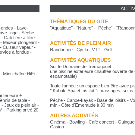
ACTIV
THÉMATIQUES DU GITE
o-ondes - Lave-
"
Aquatique
"
-
"
Nature
"
-
"
Pêche
"
-
"
Randon
 Lave-linge - Sèche
- Cafetière à filtre -
n - Mixeur plongeant -
ACTIVITÉS DE PLEIN AIR
 - Cuiseur vapeur -
Randonnée - Cyclo - VTT - Golf
ervice à fondue -
ACTIVITÉS AQUATIQUES
Sur le Domaine de Trémagouët :
une piscine extérieure chauffée ouverte de d
 Mini chaîne HiFi -
escamotable)
Toute l'année : un espace bien-être avec 
" Kabuki Spa et Institut ": massages, soins 
intérieure +
nnis de table -
Pêche - Canoë-kayak - Base de loisirs - Voi
- Jeux de plein air -
min - Côte d'Emeraude à 30 min
 - Parking privé 20
AUTRES ACTIVITÉS
Cinéma - Bowling - Café concert - Guinguett
Casino