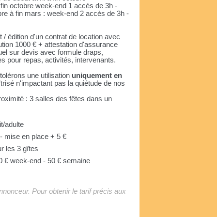
à fin octobre week-end 1 accès de 3h -
re à fin mars : week-end 2 accès de 3h -
 / édition d'un contrat de location avec
on 1000 € + attestation d'assurance
iduel sur devis avec formule draps,
s pour repas, activités, intervenants.
tolérons une utilisation
uniquement en
risé n'impactant pas la quiétude de nos
roximité : 3 salles des fêtes dans un
it/adulte
 - mise en place + 5 €
r les 3 gîtes
0 € week-end - 50 € semaine
'annonceur. Pour obtenir le tarif précis aux