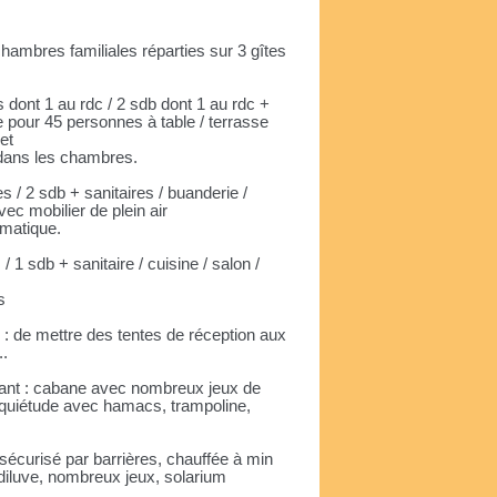
hambres familiales réparties sur 3 gîtes
ont 1 au rdc / 2 sdb dont 1 au rdc +
ie pour 45 personnes à table / terrasse
et
 dans les chambres.
/ 2 sdb + sanitaires / buanderie /
vec mobilier de plein air
omatique.
1 sdb + sanitaire / cuisine / salon /
s
té : de mettre des tentes de réception aux
..
nant : cabane avec nombreux jeux de
e quiétude avec hamacs, trampoline,
: sécurisé par barrières, chauffée à min
diluve, nombreux jeux, solarium