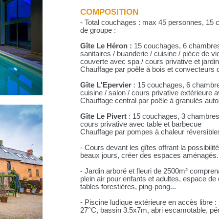
COMPOSITION
- Total couchages : max 45 personnes, 15 c
de groupe :
Gîte Le Héron :
15 couchages, 6 chambres d
sanitaires / buanderie / cuisine / pièce de v
couverte avec spa / cours privative et jardin
Chauffage par poêle à bois et convecteurs
Gîte L'Epervier
: 15 couchages, 6 chambres 
cuisine / salon / cours privative extérieure a
Chauffage central par poêle à granulés aut
Gîte Le Pivert
: 15 couchages, 3 chambres / 
cours privative avec table et barbecue
Chauffage par pompes à chaleur réversible
- Cours devant les gîtes offrant la possibili
beaux jours, créer des espaces aménagés.
- Jardin arboré et fleuri de 2500m² compre
plein air pour enfants et adultes, espace d
tables forestières, ping-pong...
- Piscine ludique extérieure en accès libre 
27°C, bassin 3.5x7m, abri escamotable, pé