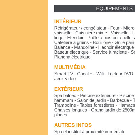
ÉQUIPEMENTS
INTÉRIEUR
Réfrigérateur / congélateur - Four - Micr
vaisselle - Cuisinière mixte - Vaisselle -
linge - Etendoir - Poêle à bois ou à pellets 
Cafetière à grains - Bouilloire - Grille pai
Balance - Mandoline - Hachoir électrique
Batteur électrique - Service à raclette - S
Plancha électrique
MULTIMÉDIA
Smart TV - Canal + - Wifi - Lecteur DVD –
Jeux vidéo
EXTÉRIEUR
Spa balnéo - Piscine extérieure - Piscine 
hammam - Salon de jardin - Barbecue - Te
Trampoline - Tables forestières - Hamacs 
Chaises longues - Grand jardin de 2500m²
places
AUTRES INFOS
Spa et institut à proximité immédiate