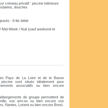
r créneau privatif : piscine intérieure
stiaires, douches
rposés - 6 lits bébé
 Mid-Week / Nuit (sauf weekend et
e
des Pays de La Loire et de la Basse
iscine sont situés idéalement pour
ènements associatifs ou bien encore
 hébergements de groupe permettent de
amille, vos ami-es ou bien encore vos
s, Nantes, Lorient ou bien encore Brest.