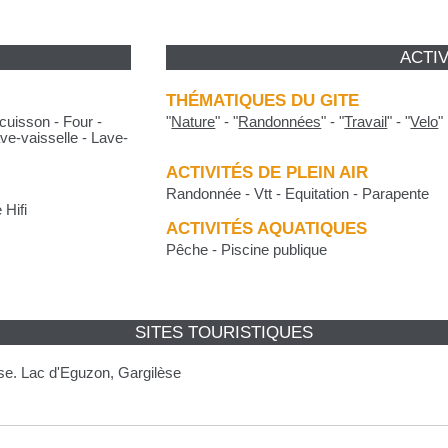
ACTIV
THÉMATIQUES DU GITE
cuisson - Four -
"
Nature
"
-
"
Randonnées
"
-
"
Travail
"
-
"
Velo
"
ave-vaisselle - Lave-
ACTIVITÉS DE PLEIN AIR
Randonnée - Vtt - Equitation - Parapente
 Hifi
ACTIVITÉS AQUATIQUES
Pêche - Piscine publique
SITES TOURISTIQUES
use. Lac d'Eguzon, Gargilèse