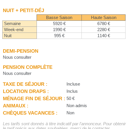
NUIT + PETIT-DÉJ
Basse Saison
Haute Saison
Semaine
5920 €
6780 €
Week-end
1990 €
2280 €
Nuit
995 €
1140 €
DEMI-PENSION
Nous consulter
PENSION COMPLÈTE
Nous consulter
TAXE DE SÉJOUR :
Incluse
LOCATION DRAPS :
Inclus
MÉNAGE FIN DE SÉJOUR :
50 €
ANIMAUX :
Non admis
CHÈQUES VACANCES :
Non
Les tarifs sont donnés à titre indicatif par l'annonceur. Pour obtenir
le tarif précis aux dates souhaitées, merci de le contacter.