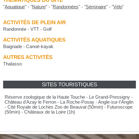
THÉMATIQUES DU GITE
"
Aquatique
"
-
"
Nature
"
-
"
Randonnées
"
-
"
Séminaire
"
-
"
Vélo
"
ACTIVITÉS DE PLEIN AIR
Randonnée - VTT - Golf
ACTIVITÉS AQUATIQUES
Baignade - Canoë-kayak
AUTRES ACTIVITÉS
Thalasso
SITES TOURISTIQUES
Réserve zoologique de la Haute Touche - Le Grand-Pressigny -
Château d'Azay le Ferron - La Roche-Posay - Angle-sur-l'Anglin
- Cité Royale de Loches Zoo de Beauval (50min) - Futuroscope
(50min) - Châteaux de la Loire (1h)