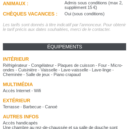
ANIMAUX :
Admis sous conditions (max 2,
supplément 15 €)
CHÈQUES VACANCES :
Oui (sous conditions)
Les tarifs sont donnés à titre indicatif par l'annonceur. Pour obtenir
le tarif précis aux dates souhaitées, merci de le contacter.
ÉQUIPEMENTS
INTÉRIEUR
Réfrigérateur - Congélateur - Plaques de cuisson - Four - Micro-
ondes - Cuisinière - Vaisselle - Lave-vaisselle - Lave-linge -
Cheminée - Salle de jeux - Piano crapaud
MULTIMÉDIA
Accès Internet - Wifi
EXTÉRIEUR
Terrasse - Barbecue - Canoé
AUTRES INFOS
Accès handicapés
Une chambre au rez-de-chaussée et sa salle de douche sont