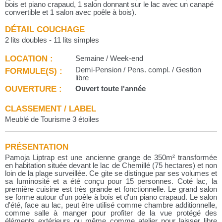
bois et piano crapaud, 1 salon donnant sur le lac avec un canapé
convertible et 1 salon avec poêle à bois).
DÉTAIL COUCHAGE
2 lits doubles - 11 lits simples
LOCATION :
Semaine / Week-end
FORMULE(S) :
Demi-Pension / Pens. compl. / Gestion
libre
OUVERTURE :
Ouvert toute l'année
CLASSEMENT / LABEL
Meublé de Tourisme 3 étoiles
PRÉSENTATION
Pamoja Liptrap est une ancienne grange de 350m² transformée
en habitation située devant le lac de Chemillé (75 hectares) et non
loin de la plage surveillée. Ce gite se distingue par ses volumes et
sa luminosité et a été conçu pour 15 personnes. Coté lac, la
première cuisine est très grande et fonctionnelle. Le grand salon
se forme autour d'un poêle à bois et d'un piano crapaud. Le salon
d'été, face au lac, peut être utilisé comme chambre additionnelle,
comme salle à manger pour profiter de la vue protégé des
éléments extérieurs ou même comme atelier pour laisser libre