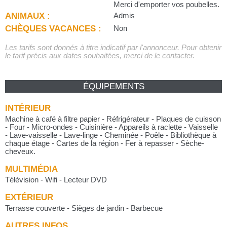
Merci d'emporter vos poubelles.
ANIMAUX :
Admis
CHÈQUES VACANCES :
Non
Les tarifs sont donnés à titre indicatif par l'annonceur. Pour obtenir
le tarif précis aux dates souhaitées, merci de le contacter.
ÉQUIPEMENTS
INTÉRIEUR
Machine à café à filtre papier - Réfrigérateur - Plaques de cuisson
- Four - Micro-ondes - Cuisinière - Appareils à raclette - Vaisselle
- Lave-vaisselle - Lave-linge - Cheminée - Poêle - Bibliothèque à
chaque étage - Cartes de la région - Fer à repasser - Sèche-
cheveux.
MULTIMÉDIA
Télévision - Wifi - Lecteur DVD
EXTÉRIEUR
Terrasse couverte - Sièges de jardin - Barbecue
AUTRES INFOS