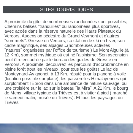
SITES TOURISTIQUES
A proximité du gîte, de nombreuses randonnées sont possibles;
Chemins balisés "tranquilles" ou randonnées plus sportives,
avec accès dans la réserve naturelle des Hauts Plateaux du
Vercors. Ascension pédestre du Grand Veymont et d'autres
"sommets". Gresse en Vercors, sa station de ski en hiver, son
cadre magnifique, ses alpages...(nombreuses activités
"natures" organisées par l'office de tourisme.) Le Mont Aiguille,(à
12 Km), sommet mythique où est né l'alpinisme. Son ascension
peut être encadrée par le bureau des guides de Gresse en
Vercors. A proximité, découvrez les parcours d'accrobranche en
pleine forêt (tout les niveaux, pour tous les goûts) Le lac de
Monteynard-Avignonet, à 13 Km, réputé pour la planche à voile
(location possible sur place), les passerelles Himalayennes qui
surplombent l'Ebron dans une ambiance de nature sauvage, ou
une croisière sur le lac sur le bateau "la Mira". A 21 Km, le bourg
de Mens, village typique du Trièves est à visiter à pied ( marché
le samedi matin, musée du Trièves). Et tous les paysages du
Trièves