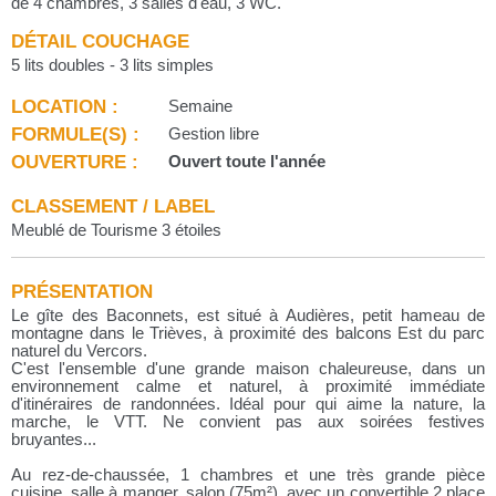
de 4 chambres, 3 salles d'eau, 3 WC.
DÉTAIL COUCHAGE
5 lits doubles - 3 lits simples
LOCATION :
Semaine
FORMULE(S) :
Gestion libre
OUVERTURE :
Ouvert toute l'année
CLASSEMENT / LABEL
Meublé de Tourisme 3 étoiles
PRÉSENTATION
Le gîte des Baconnets, est situé à Audières, petit hameau de
montagne dans le Trièves, à proximité des balcons Est du parc
naturel du Vercors.
C'est l'ensemble d'une grande maison chaleureuse, dans un
environnement calme et naturel, à proximité immédiate
d'itinéraires de randonnées. Idéal pour qui aime la nature, la
marche, le VTT. Ne convient pas aux soirées festives
bruyantes...
Au rez-de-chaussée, 1 chambres et une très grande pièce
cuisine, salle à manger, salon (75m²), avec un convertible 2 place