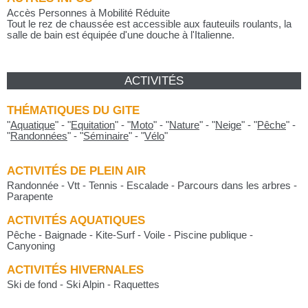
Accès Personnes à Mobilité Réduite
Tout le rez de chaussée est accessible aux fauteuils roulants, la
salle de bain est équipée d'une douche à l'Italienne.
ACTIVITÉS
THÉMATIQUES DU GITE
"
Aquatique
"
-
"
Equitation
"
-
"
Moto
"
-
"
Nature
"
-
"
Neige
"
-
"
Pêche
"
-
"
Randonnées
"
-
"
Séminaire
"
-
"
Vélo
"
ACTIVITÉS DE PLEIN AIR
Randonnée - Vtt - Tennis - Escalade - Parcours dans les arbres -
Parapente
ACTIVITÉS AQUATIQUES
Pêche - Baignade - Kite-Surf - Voile - Piscine publique -
Canyoning
ACTIVITÉS HIVERNALES
Ski de fond - Ski Alpin - Raquettes