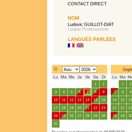
CONTACT DIRECT
NOM
Ludovic GUILLOT-DIAT
Loueur Professionnel
LANGUES PARLÉES
Sept
Lu
Ma
Me
Je
Ve
Sa
Di
Lu
Ma
M
1
2
1
2
3
4
5
6
7
8
9
7
8
9
10
11
12
13
14
15
16
14
15
1
17
18
19
20
21
22
23
21
22
2
24
25
26
27
28
29
30
28
29
3
31