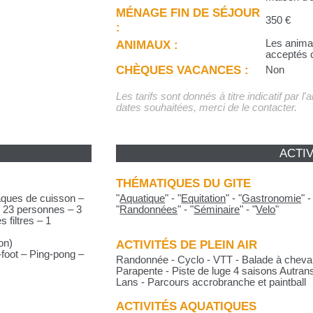
MÉNAGE FIN DE SÉJOUR
350 €
:
ANIMAUX :
Les anima
acceptés c
CHÈQUES VACANCES :
Non
Les tarifs sont donnés à titre indicatif par l
dates souhaitées, merci de le contacter.
ACTIV
THÉMATIQUES DU GITE
aques de cuisson –
"
Aquatique
"
-
"
Equitation
"
-
"
Gastronomie
"
r 23 personnes – 3
"
Randonnées
"
-
"
Séminaire
"
-
"
Velo
"
 filtres – 1
on)
ACTIVITÉS DE PLEIN AIR
-foot – Ping-pong –
Randonnée - Cyclo - VTT - Balade à cheval 
Parapente - Piste de luge 4 saisons Autran
Lans - Parcours accrobranche et paintball
ACTIVITÉS AQUATIQUES