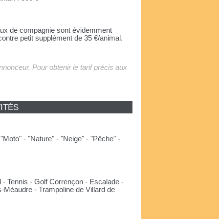
ux de compagnie sont évidemment
ontre petit supplément de 35 €/animal.
'annonceur. Pour obtenir le tarif précis aux
ITÉS
-
"
Moto
"
-
"
Nature
"
-
"
Neige
"
-
"
Pêche
"
-
- Tennis - Golf Corrençon - Escalade -
s-Méaudre - Trampoline de Villard de