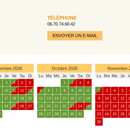
TÉLÉPHONE
06.70.74.60.42
ENVOYER UN E-MAIL
embre
2026
Octobre
2026
Novembre
e
Je
Ve
Sa
Di
Lu
Ma
Me
Je
Ve
Sa
Di
Lu
Ma
Me
Je
3
4
5
6
1
2
3
4
10
11
12
13
5
6
7
8
9
10
11
2
3
4
5
6
17
18
19
20
12
13
14
15
16
17
18
9
10
11
12
3
24
25
26
27
19
20
21
22
23
24
25
16
17
18
19
0
26
27
28
29
30
31
23
24
25
26
30