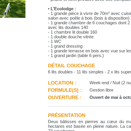
• L’Ecolodge :
- 1 grande pièce à vivre de 70m² avec cuisi
salon avec poêle à bois (bois à disposition)
- 1 grande chambre de 6 couchages dont 2 l
avec lits doubles 140
- 1 chambre lit double 160
- 1 double douche vitrée
- 1 WC
- 1 grand dressing
- 1 grande terrasse en bois avec vue sur le
- 1 grand jardin (table 6 pers.)
DÉTAIL COUCHAGE
6 lits doubles - 11 lits simples - 2 x lits sup
LOCATION :
Week-end / Nuit (2 nui
FORMULE(S) :
Gestion libre
OUVERTURE :
Ouvert de mai à oct
PRÉSENTATION
Deux bâtisses en pierres au cœur du mas
hectares est basée en pleine nature. La c