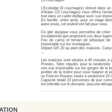
23 couchages.
L’Ecolodge (8 couchages) rénové dans un 
d’Antan (15 couchages) vous offrira l'ambi
tout dans un cadre idyllique avec vue impr
En famille, entre amis, pour un stage bien
autre envie, cet endroit est fait pour vous.
Ce gite atypique vous permettra de crée
exceptionnel que proposent ces deux logeme
Feu de camp et terrain de pétanque de
imprenable sur les montagnes.
Départ GR 20 au pied des maisons. Canyoni
…
Les maisons sont situées à 45 minutes à p
Presles. Sites réputés pour la randonnée 
une vue imprenable sur les gorges de la b
profiter de la rivière pour vous baigner et
ou Pont-en-Royans situés à seulement 20 m
Capacité totale 23 personnes de jour comm
est interdite sur le domaine. (aucune déroga
ATION