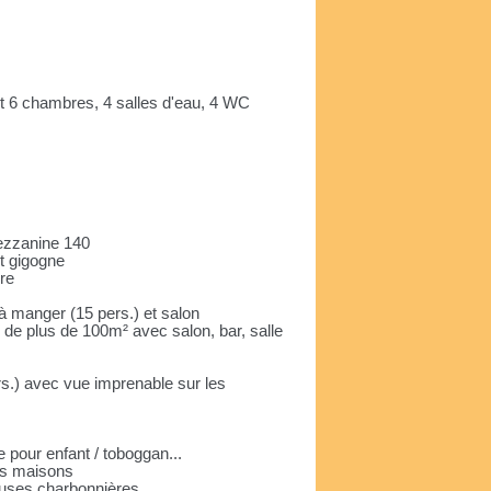
t 6 chambres, 4 salles d'eau, 4 WC
mezzanine 140
it gigogne
ire
 à manger (15 pers.) et salon
 de plus de 100m² avec salon, bar, salle
ers.) avec vue imprenable sur les
e pour enfant / toboggan...
les maisons
ueuses charbonnières