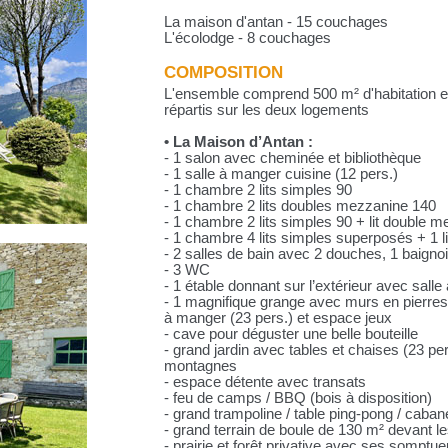
La maison d'antan - 15 couchages
L'écolodge - 8 couchages
COMPOSITION
L'ensemble comprend 500 m² d'habitation e
répartis sur les deux logements
• La Maison d’Antan :
- 1 salon avec cheminée et bibliothèque
- 1 salle à manger cuisine (12 pers.)
- 1 chambre 2 lits simples 90
- 1 chambre 2 lits doubles mezzanine 140
- 1 chambre 2 lits simples 90 + lit double 
- 1 chambre 4 lits simples superposés + 1 l
- 2 salles de bain avec 2 douches, 1 baigno
- 3 WC
- 1 étable donnant sur l’extérieur avec salle
- 1 magnifique grange avec murs en pierres
à manger (23 pers.) et espace jeux
- cave pour déguster une belle bouteille
- grand jardin avec tables et chaises (23 p
montagnes
- espace détente avec transats
- feu de camps / BBQ (bois à disposition)
- grand trampoline / table ping-pong / caban
- grand terrain de boule de 130 m² devant 
- prairie et forêt privative avec ses sompt