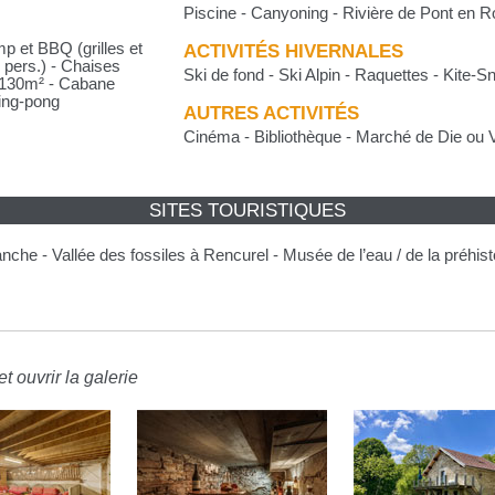
Piscine - Canyoning - Rivière de Pont en 
p et BBQ (grilles et
ACTIVITÉS HIVERNALES
3 pers.) - Chaises
Ski de fond - Ski Alpin - Raquettes - Kite-
e 130m² - Cabane
ing-pong
AUTRES ACTIVITÉS
Cinéma - Bibliothèque - Marché de Die ou V
SITES TOURISTIQUES
nche - Vallée des fossiles à Rencurel - Musée de l’eau / de la préhi
t ouvrir la galerie