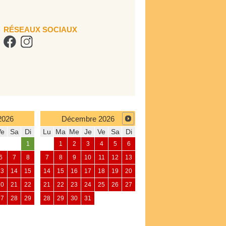
RÉSEAUX SOCIAUX
2026
Décembre
2026
Ve
Sa
Di
Lu
Ma
Me
Je
Ve
Sa
Di
1
1
2
3
4
5
6
6
7
8
7
8
9
10
11
12
13
13
14
15
14
15
16
17
18
19
20
20
21
22
21
22
23
24
25
26
27
27
28
29
28
29
30
31