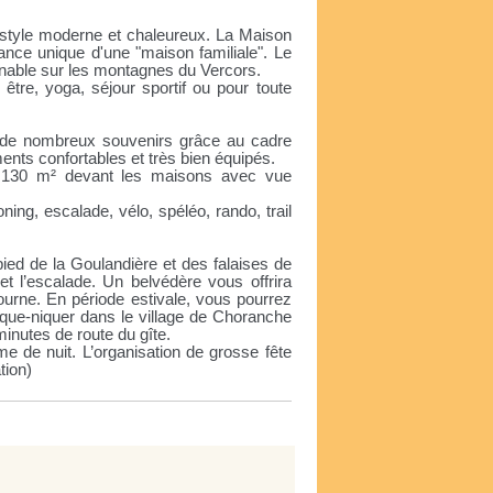
style moderne et chaleureux. La Maison
ance unique d'une "maison familiale". Le
enable sur les montagnes du Vercors.
 être, yoga, séjour sportif ou pour toute
r de nombreux souvenirs grâce au cadre
nts confortables et très bien équipés.
 130 m² devant les maisons avec vue
ng, escalade, vélo, spéléo, rando, trail
ied de la Goulandière et des falaises de
et l’escalade. Un belvédère vous offrira
ourne. En période estivale, vous pourrez
 pique-niquer dans le village de Choranche
inutes de route du gîte.
e de nuit. L’organisation de grosse fête
tion)