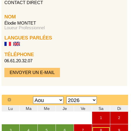
CONTACT DIRECT
NOM
Élodie MONTET
Loueur Professionnel
LANGUES PARLÉES
TÉLÉPHONE
06.61.20.32.07
ENVOYER UN E-MAIL
Lu
Ma
Me
Je
Ve
Sa
Di
1
2
3
4
5
6
7
8
9