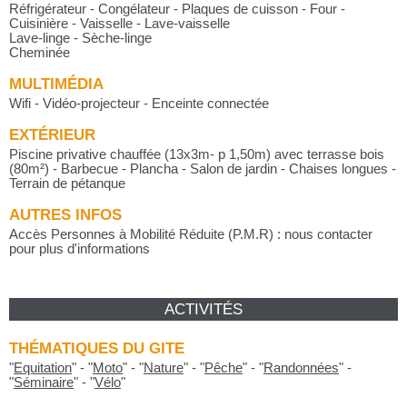
Réfrigérateur - Congélateur - Plaques de cuisson - Four -
Cuisinière - Vaisselle - Lave-vaisselle
Lave-linge - Sèche-linge
Cheminée
MULTIMÉDIA
Wifi - Vidéo-projecteur - Enceinte connectée
EXTÉRIEUR
Piscine privative chauffée (13x3m- p 1,50m) avec terrasse bois
(80m²) - Barbecue - Plancha - Salon de jardin - Chaises longues -
Terrain de pétanque
AUTRES INFOS
Accès Personnes à Mobilité Réduite (P.M.R) : nous contacter
pour plus d'informations
ACTIVITÉS
THÉMATIQUES DU GITE
"
Equitation
"
-
"
Moto
"
-
"
Nature
"
-
"
Pêche
"
-
"
Randonnées
"
-
"
Séminaire
"
-
"
Vélo
"