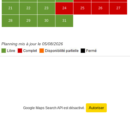
21
22
23
24
25
26
27
28
29
30
31
Planning mis à jour le 05/08/2026
Autoriser
Google Maps Search API est désactivé.