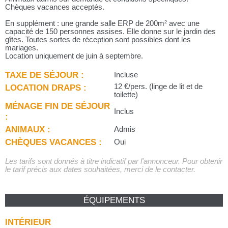
Chèques vacances acceptés.
En supplément : une grande salle ERP de 200m² avec une
capacité de 150 personnes assises. Elle donne sur le jardin des
gîtes. Toutes sortes de réception sont possibles dont les
mariages.
Location uniquement de juin à septembre.
TAXE DE SÉJOUR :
Incluse
LOCATION DRAPS :
12 €/pers. (linge de lit et de
toilette)
MÉNAGE FIN DE SÉJOUR
Inclus
:
ANIMAUX :
Admis
CHÈQUES VACANCES :
Oui
Les tarifs sont donnés à titre indicatif par l'annonceur. Pour obtenir
le tarif précis aux dates souhaitées, merci de le contacter.
ÉQUIPEMENTS
INTÉRIEUR