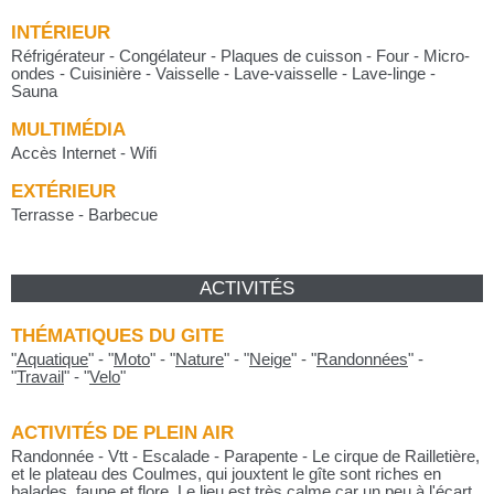
INTÉRIEUR
Réfrigérateur - Congélateur - Plaques de cuisson - Four - Micro-
ondes - Cuisinière - Vaisselle - Lave-vaisselle - Lave-linge -
Sauna
MULTIMÉDIA
Accès Internet - Wifi
EXTÉRIEUR
Terrasse - Barbecue
ACTIVITÉS
THÉMATIQUES DU GITE
"
Aquatique
"
-
"
Moto
"
-
"
Nature
"
-
"
Neige
"
-
"
Randonnées
"
-
"
Travail
"
-
"
Velo
"
ACTIVITÉS DE PLEIN AIR
Randonnée - Vtt - Escalade - Parapente - Le cirque de Railletière,
et le plateau des Coulmes, qui jouxtent le gîte sont riches en
balades, faune et flore. Le lieu est très calme car un peu à l'écart