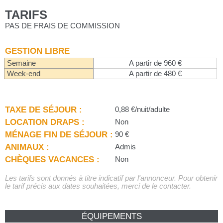
TARIFS
PAS DE FRAIS DE COMMISSION
GESTION LIBRE
Semaine
A partir de 960 €
Week-end
A partir de 480 €
TAXE DE SÉJOUR :
0,88 €/nuit/adulte
LOCATION DRAPS :
Non
MÉNAGE FIN DE SÉJOUR :
90 €
ANIMAUX :
Admis
CHÈQUES VACANCES :
Non
Les tarifs sont donnés à titre indicatif par l'annonceur. Pour obtenir
le tarif précis aux dates souhaitées, merci de le contacter.
ÉQUIPEMENTS