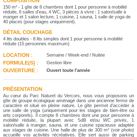
COMPOSITION
150 m² - 1 gîte de 8 chambres dont 1 pour personne à mobilité
réduite, 6 salles d'eau, 4 WC, 3 pièces à vivre : 1 salon/salle à
manger et 1 salon lecture, 1 cuisine, 1 sauna, 1 salle de yoga de
40 places (pour stages uniquement).
DÉTAIL COUCHAGE
4 lits doubles - 8 lits simples dont 1 pour personne à mobilité
réduite (15 personnes maximum)
LOCATION :
Semaine / Week-end / Nuitée
FORMULE(S) :
Gestion libre
OUVERTURE :
Ouvert toute l'année
PRÉSENTATION
Au cœur du Parc Naturel du Vercors, nous vous proposons un
gîte de groupe écologique aménagé dans une ancienne ferme de
caractère et situé en pleine nature. Le gîte permet d'accéder à
une salle de yoga (uniquement pour les stages de bien-être ou
arts corporels). Il compte 8 chambres dont une pour personne à
mobilité réduite, la plupart avec SdB et/ou WC privés, 1
salon/salle à manger, sauna, et une cuisine spacieuse adaptée
aux stages de cuisine. Une halle de plus de 300 m² (voir photo)
accueille vos activités récréatives. Elle sert aussi de parking