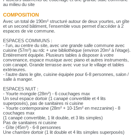
au milieu du site
COMPOSITION
Avec un total de 190m² structuré autour de deux yourtes, un gîte
et un second bâtiment, l'ensemble vous permet d'accéder à 2
espaces de vie commune.
ESPACES COMMUNS :
- l'un, au centre du site, avec une grande salle commune avec
cuisine (57m²) au rdc + une bibliothèque (environ 20m² à l'étage).
Entièrement équipée. Plusieurs tables à disposer à votre
convenance, espace musique avec piano et autres instruments,
coin canapé. Grande terrasse avec vue sur le village et tables
extérieures.
- l'autre dans le gite, cuisine équipée pour 6-8 personnes, salon /
salle à manger.
ESPACES NUIT :
- Yourte mongole (28m²) - 6 couchages max
Un seul espace dortoir (1 canapé convertible et 4 lits
superposés), pas de sanitaires ni cuisine
- Yourte contemporaine (28m² + 10-15m² en mezzanine) - 8
couchages max
(1 canapé convertible, 1 lit double, et 3 lits simples)
Pas de sanitaires ni cuisine
- Gîte (45m²) - 6-8 personnes
Une chambre dortoir (1 lit double et 4 lits simples superposés)