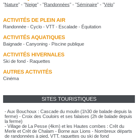
"
Nature
"
-
"
Neige
"
-
"
Randonnées
"
-
"
Séminaire
"
-
"
Vélo
"
ACTIVITÉS DE PLEIN AIR
Randonnée - Cyclo - VTT - Escalade - Équitation
ACTIVITÉS AQUATIQUES
Baignade - Canyoning - Piscine publique
ACTIVITÉS HIVERNALES
Ski de fond - Raquettes
AUTRES ACTIVITÉS
Cinéma
SITES TOURISTIQUES
- Aux Bouchoux : Cascade du moulin (1h30 de balade depuis la
ferme) - Croix des Couloirs et ses falaises (2h de balade depuis
la ferme)
- Village de La Pesse (4km) et les Hautes combes : Crêt du
Merle et Crêt de Chalam - Borne aux Lions - Nombreux départs
de randonnées à pied, VTT, raquettes ou ski de fond