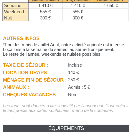
Semaine
1 410 €
1 410 €
1 650 €
Week-end
555 €
555 €
-
Nuit
300 €
300 €
-
AUTRES INFOS
*Pour les mois de Juillet Aout, notre activité agricole est intense.
Locations à la semaine du samedi au samedi uniquement.
Le reste de l'année, weekends et nuitées possibles.
TAXE DE SÉJOUR :
Incluse
LOCATION DRAPS :
140 €
MÉNAGE FIN DE SÉJOUR :
250 €
ANIMAUX :
Admis : 5 €
CHÈQUES VACANCES :
Non
Les tarifs sont donnés à titre indicatif par l'annonceur. Pour obtenir
le tarif précis aux dates souhaitées, merci de le contacter.
ÉQUIPEMENTS