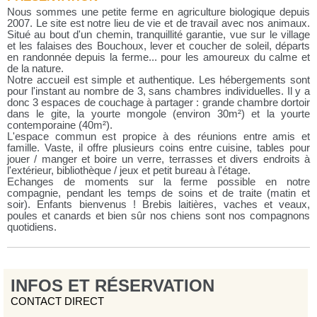
Nous sommes une petite ferme en agriculture biologique depuis
2007. Le site est notre lieu de vie et de travail avec nos animaux.
Situé au bout d'un chemin, tranquillité garantie, vue sur le village
et les falaises des Bouchoux, lever et coucher de soleil, départs
en randonnée depuis la ferme... pour les amoureux du calme et
de la nature.
Notre accueil est simple et authentique. Les hébergements sont
pour l'instant au nombre de 3, sans chambres individuelles. Il y a
donc 3 espaces de couchage à partager : grande chambre dortoir
dans le gite, la yourte mongole (environ 30m²) et la yourte
contemporaine (40m²).
L'espace commun est propice à des réunions entre amis et
famille. Vaste, il offre plusieurs coins entre cuisine, tables pour
jouer / manger et boire un verre, terrasses et divers endroits à
l'extérieur, bibliothèque / jeux et petit bureau à l'étage.
Echanges de moments sur la ferme possible en notre
compagnie, pendant les temps de soins et de traite (matin et
soir). Enfants bienvenus ! Brebis laitières, vaches et veaux,
poules et canards et bien sûr nos chiens sont nos compagnons
quotidiens.
INFOS ET RÉSERVATION
CONTACT DIRECT