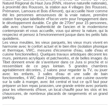
Naturel Régional du Haut Jura (RNN, réserve naturelle nationale),
à proximité des Rousses, la station aux 4 villages (les Rousses,
Prémanon, Lamoura et Bois d’Amont), qui accueille hiver comme
été les personnes amoureuses de la vraie nature, première
station française labellisée «Flocon vert» pour l’engagement dans
le développement durable. Ce gîte de 270m² pour 15 personnes,
allie avec charme l’authenticité de l’ancien et le modernisme
contemporain et vous accueille, vous qui aimez la nature, qui la
respectez et pensez à l’environnement jusque dans les petits faits
quotidiens.
Les vieux meubles, les vieux parquets, les vieux murs vivent en
harmonie avec le confort actuel et le bien être (isolation phonique
et thermique, VMC, mesures d’économie d’eau, salle d’eau et
cuisine fonctionnelles). Quelques travaux artistiques décorent les
murs, peintures acryliques et patchworks, et de belles images du
Tibet donnent envie de s’aventurer dans ce Jura si proche et si
ressemblant de ce pays lointain. 5 grandes chambres
agréablement décorées, 2 salons pour regarder la TV, ou jouer
avec les enfants, 3 salles d’eau et une salle de bain
fonctionnelles, 4 WC dont 2 indépendants, et une cuisine ouverte
sur la salle à manger, avec ilot central et tout ce qu’il faut pour
préparer un bon repas jurassien, une grande entrée avec portants
pour les vêtements d’hiver, un local chauffé pour les skis et les
chaussures, de nombreux placards de rangements et un grand
parking.