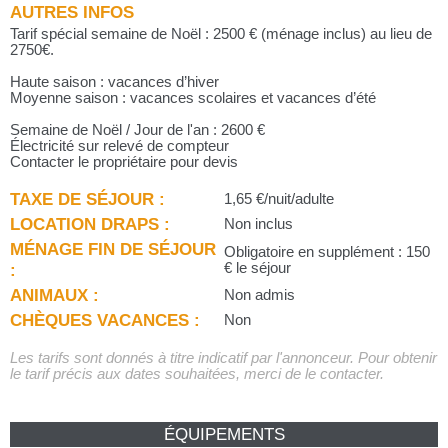
AUTRES INFOS
Tarif spécial semaine de Noël : 2500 € (ménage inclus) au lieu de
2750€.
Haute saison : vacances d’hiver
Moyenne saison : vacances scolaires et vacances d’été
Semaine de Noël / Jour de l'an : 2600 €
Électricité sur relevé de compteur
Contacter le propriétaire pour devis
TAXE DE SÉJOUR :
1,65 €/nuit/adulte
LOCATION DRAPS :
Non inclus
MÉNAGE FIN DE SÉJOUR
Obligatoire en supplément : 150
:
€ le séjour
ANIMAUX :
Non admis
CHÈQUES VACANCES :
Non
Les tarifs sont donnés à titre indicatif par l'annonceur. Pour obtenir
le tarif précis aux dates souhaitées, merci de le contacter.
ÉQUIPEMENTS