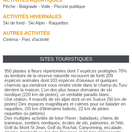
ACTIVITÉS AQUATIQUES
Pêche - Baignade - Voile - Piscine publique
ACTIVITÉS HIVERNALES
Ski de fond - Ski Alpin - Raquettes
AUTRES ACTIVITÉS
Cinéma - Parc d'activité
SITES TOURISTIQUES
950 plantes à fleurs répertoriées dont 7 espèces protégées 70%
du territoire de la réserve naturelle recouvert de forêt 209
espèces animales dont 103 espèces d’oiseaux et quelques
chamois qui viendront vous rendre visite dans le champ du Turu
derrière la maison. L’un des plus beaux domaines de ski
nordique (220 km de pistes), un véritable paradis blanc.
Une station, 4 massifs de ski alpin dont un en Suisse (50 km de
pistes) Des espaces magnifiques et calmes pour se balader en
raquettes, (55 km d’itinéraires balisés, 22 km de pistes
raquettes ou piétons)
Des multiples activités de loisir l’hiver : baladaski, chiens de
traineaux, sentiers nordiques, écoles de ski, patinoires, et l’été,
Golf du Mont St Jean, Golf du Rochat, Canyonning, escalade,