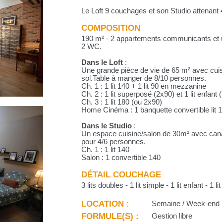
Le Loft 9 couchages et son Studio attenan
COMPOSITION
190 m² - 2 appartements communicants et un
2 WC.
Dans le Loft
:
Une grande pièce de vie de 65 m² avec cuis
sol.Table à manger de 8/10 personnes.
Ch. 1 : 1 lit 140 + 1 lit 90 en mezzanine
Ch. 2 : 1 lit superposé (2x90) et 1 lit enfant 
Ch. 3 : 1 lit 180 (ou 2x90)
Home Cinéma : 1 banquette convertible lit 
Dans le Studio
:
Un espace cuisine/salon de 30m² avec cana
pour 4/6 personnes.
Ch. 1 : 1 lit 140
Salon : 1 convertible 140
DÉTAIL COUCHAGE
3 lits doubles - 1 lit simple - 1 lit enfant - 1 
LOCATION :
Semaine / Week-end
FORMULE(S) :
Gestion libre