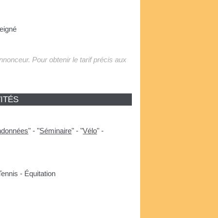
eigné
'annonceur. Pour obtenir le tarif précis aux
ITÉS
ndonnées
"
-
"
Séminaire
"
-
"
Vélo
"
-
ennis - Équitation