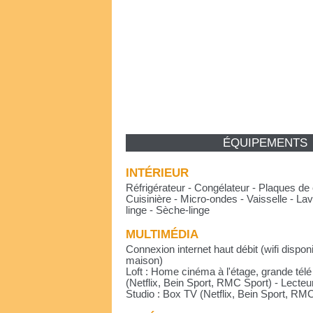
ÉQUIPEMENTS
INTÉRIEUR
Réfrigérateur - Congélateur - Plaques de 
Cuisinière - Micro-ondes - Vaisselle - Lav
linge - Sèche-linge
MULTIMÉDIA
Connexion internet haut débit (wifi dispon
maison)
Loft : Home cinéma à l'étage, grande tél
(Netflix, Bein Sport, RMC Sport) - Lecteu
Studio : Box TV (Netflix, Bein Sport, RM