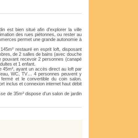
e
in est bien situé afin d’explorer la ville
nimation des rues piétonnes, ou rester au
commerces permet une grande autonomie à
 145m² restauré en esprit loft, disposant
mbres, de 2 salles de bains (avec douche
ge pouvant recevoir 2 personnes (canapé
dultes et 1 enfant.
 45m², ayant un accès direct au loft par
le d’eau, WC, TV… 4 personnes peuvent y
ermé et le convertible du coin salon.
t inclus et connexion internet haut débit
asse de 35m² dispose d’un salon de jardin