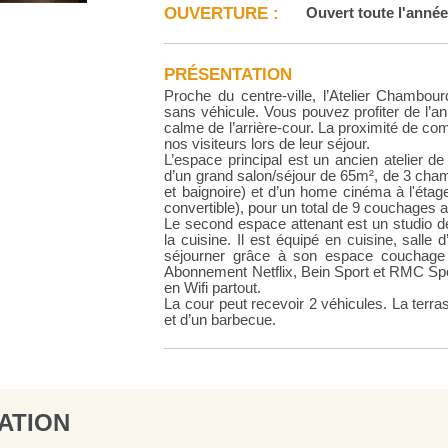
OUVERTURE :
Ouvert toute l'anné
PRÉSENTATION
Proche du centre-ville, l’Atelier Chambourd
sans véhicule. Vous pouvez profiter de l’a
calme de l’arrière-cour. La proximité de 
nos visiteurs lors de leur séjour.
L’espace principal est un ancien atelier de
d’un grand salon/séjour de 65m², de 3 cha
et baignoire) et d’un home cinéma à l'éta
convertible), pour un total de 9 couchages a
Le second espace attenant est un studio de
la cuisine. Il est équipé en cuisine, sal
séjourner grâce à son espace couchage f
Abonnement Netflix, Bein Sport et RMC Spor
en Wifi partout.
La cour peut recevoir 2 véhicules. La terr
et d’un barbecue.
ATION