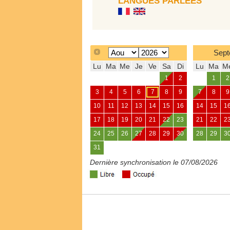
LANGUES PARLÉES
Sept
Lu
Ma
Me
Je
Ve
Sa
Di
Lu
Ma
M
1
2
1
2
3
4
5
6
7
8
9
7
8
9
10
11
12
13
14
15
16
14
15
1
17
18
19
20
21
22
23
21
22
2
24
25
26
27
28
29
30
28
29
3
31
Dernière synchronisation le 07/08/2026