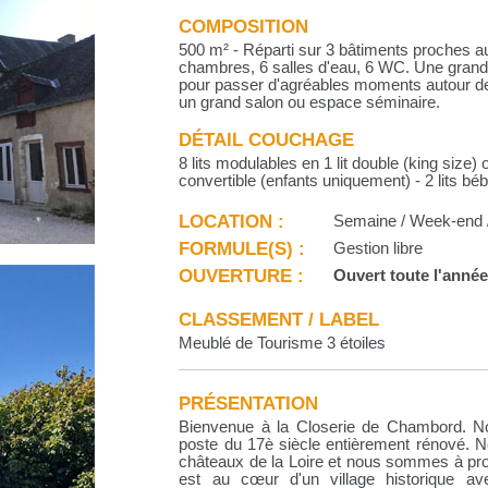
COMPOSITION
500 m² - Réparti sur 3 bâtiments proches au
chambres, 6 salles d'eau, 6 WC. Une grand
pour passer d'agréables moments autour de
un grand salon ou espace séminaire.
DÉTAIL COUCHAGE
8 lits modulables en 1 lit double (king size) o
convertible (enfants uniquement) - 2 lits bébé
LOCATION :
Semaine / Week-end /
FORMULE(S) :
Gestion libre
OUVERTURE :
Ouvert toute l'anné
CLASSEMENT / LABEL
Meublé de Tourisme 3 étoiles
PRÉSENTATION
Bienvenue à la Closerie de Chambord. No
poste du 17è siècle entièrement rénové. Not
châteaux de la Loire et nous sommes à pr
est au cœur d'un village historique a