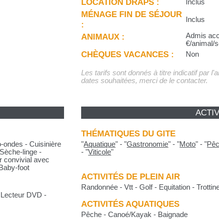
LOCATION DRAPS :
Inclus
MÉNAGE FIN DE SÉJOUR
Inclus
:
ANIMAUX :
Admis acc
€/animal/s
CHÈQUES VACANCES :
Non
Les tarifs sont donnés à titre indicatif par l
dates souhaitées, merci de le contacter.
ACTIV
THÉMATIQUES DU GITE
o-ondes - Cuisinière
"
Aquatique
"
-
"
Gastronomie
"
-
"
Moto
"
-
"
Pê
 Sèche-linge -
-
"
Viticole
"
 convivial avec
 Baby-foot
ACTIVITÉS DE PLEIN AIR
Randonnée - Vtt - Golf - Equitation - Trottine
- Lecteur DVD -
ACTIVITÉS AQUATIQUES
Pêche - Canoé/Kayak - Baignade