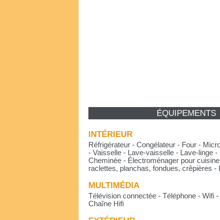
ÉQUIPEMENTS
INTÉRIEUR
Réfrigérateur - Congélateur - Four - Micr
- Vaisselle - Lave-vaisselle - Lave-linge -
Cheminée - Électroménager pour cuisiner
raclettes, planchas, fondues, crêpières -
MULTIMÉDIA
Télévision connectée - Téléphone - Wifi 
Chaîne Hifi