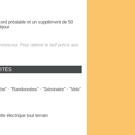
ord préalable et un supplément de 50
éjour
'annonceur. Pour obtenir le tarif précis aux
ITÉS
che
"
-
"
Randonnées
"
-
"
Séminaire
"
-
"
Velo
"
tte électrique tout terrain