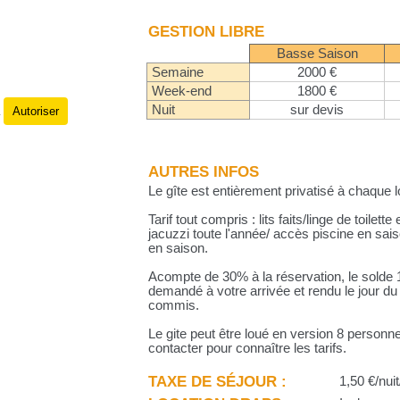
GESTION LIBRE
Basse Saison
Semaine
2000 €
Week-end
1800 €
Nuit
sur devis
Autoriser
.
AUTRES INFOS
Le gîte est entièrement privatisé à chaque l
Tarif tout compris : lits faits/linge de toile
jacuzzi toute l'année/ accès piscine en sai
en saison.
Acompte de 30% à la réservation, le solde 
demandé à votre arrivée et rendu le jour d
commis.
Le gite peut être loué en version 8 personn
contacter pour connaître les tarifs.
TAXE DE SÉJOUR :
1,50 €/nuit