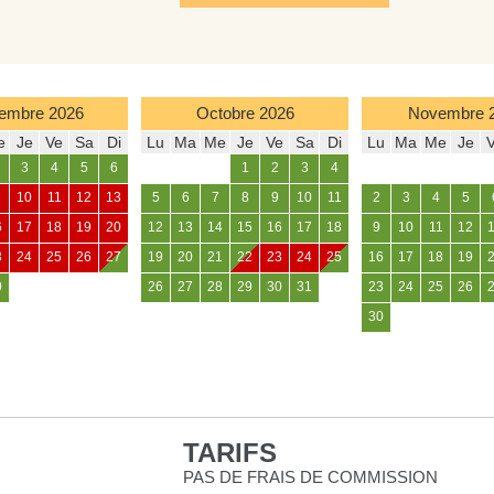
embre
2026
Octobre
2026
Novembre
e
Je
Ve
Sa
Di
Lu
Ma
Me
Je
Ve
Sa
Di
Lu
Ma
Me
Je
3
4
5
6
1
2
3
4
10
11
12
13
5
6
7
8
9
10
11
2
3
4
5
6
17
18
19
20
12
13
14
15
16
17
18
9
10
11
12
3
24
25
26
27
19
20
21
22
23
24
25
16
17
18
19
0
26
27
28
29
30
31
23
24
25
26
30
TARIFS
PAS DE FRAIS DE COMMISSION