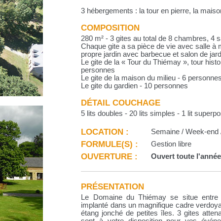
3 hébergements : la tour en pierre, la mais
COMPOSITION
280 m² - 3 gites au total de 8 chambres, 4 
Chaque gite a sa pièce de vie avec salle à 
propre jardin avec barbecue et salon de jard
Le gite de la « Tour du Thiémay », tour hist
personnes
Le gite de la maison du milieu - 6 personne
Le gite du gardien - 10 personnes
DÉTAIL COUCHAGE
5 lits doubles - 20 lits simples - 1 lit superpo
LOCATION :
Semaine / Week-end /
FORMULE(S) :
Gestion libre
OUVERTURE :
Ouvert toute l'anné
PRÉSENTATION
Le Domaine du Thiémay se situe entre 
implanté dans un magnifique cadre verdoya
étang jonché de petites îles. 3 gites atten