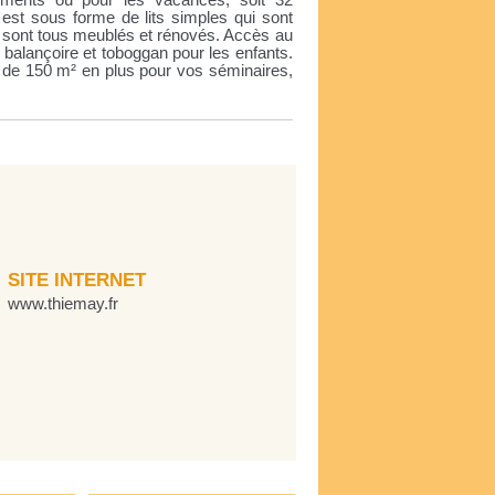
ements ou pour les vacances, soit 32
e est sous forme de lits simples qui sont
 sont tous meublés et rénovés. Accès au
, balançoire et toboggan pour les enfants.
on de 150 m² en plus pour vos séminaires,
SITE INTERNET
www.thiemay.fr