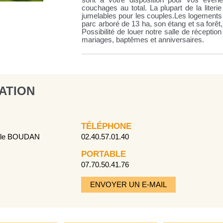
sont à votre disposition pour vos évén
couchages au total. La plupart de la literi
jumelables pour les couples.Les logements
parc arboré de 13 ha, son étang et sa forêt
Possibilité de louer notre salle de récepti
mariages, baptêmes et anniversaires.
ATION
TÉLÉPHONE
lle BOUDAN
02.40.57.01.40
PORTABLE
07.70.50.41.76
ENVOYER UN E-MAIL