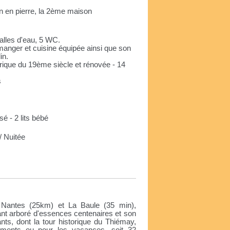
on en pierre, la 2ème maison
salles d'eau, 5 WC.
manger et cuisine équipée ainsi que son
in.
orique du 19ème siècle et rénovée - 14
s
sé - 2 lits bébé
 Nuitée
e
Nantes (25km) et La Baule (35 min),
nt arboré d'essences centenaires et son
ants, dont la tour historique du Thiémay,