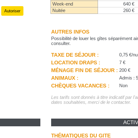
Week-end
640 €
Nuitée
260 €
Autoriser
.
AUTRES INFOS
Possibilité de louer les gîtes séparément ai
consulter.
TAXE DE SÉJOUR :
0,75 €/nu
LOCATION DRAPS :
7 €
MÉNAGE FIN DE SÉJOUR :
200 €
ANIMAUX :
Admis : 5
CHÈQUES VACANCES :
Non
Les tarifs sont donnés à titre indicatif par l
dates souhaitées, merci de le contacter.
ACTIV
THÉMATIQUES DU GITE