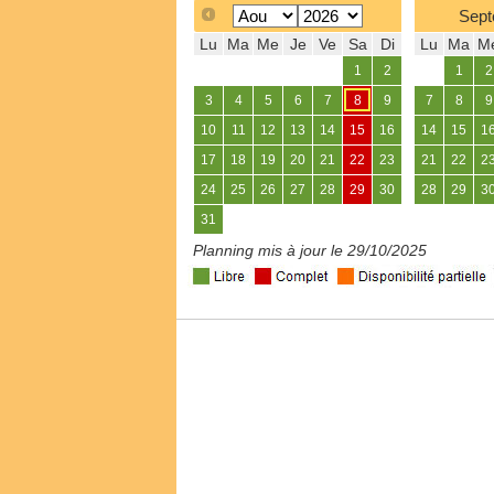
Sept
Lu
Ma
Me
Je
Ve
Sa
Di
Lu
Ma
M
1
2
1
2
3
4
5
6
7
8
9
7
8
9
10
11
12
13
14
15
16
14
15
1
17
18
19
20
21
22
23
21
22
2
24
25
26
27
28
29
30
28
29
3
31
Planning mis à jour le 29/10/2025