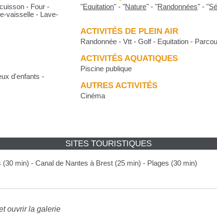
cuisson - Four -
"
Equitation
"
-
"
Nature
"
-
"
Randonnées
"
-
"
Sé
e-vaisselle - Lave-
ACTIVITÉS DE PLEIN AIR
Randonnée - Vtt - Golf - Equitation - Parco
ACTIVITÉS AQUATIQUES
Piscine publique
eux d'enfants -
AUTRES ACTIVITÉS
Cinéma
SITES TOURISTIQUES
 (30 min) - Canal de Nantes à Brest (25 min) - Plages (30 min)
t ouvrir la galerie