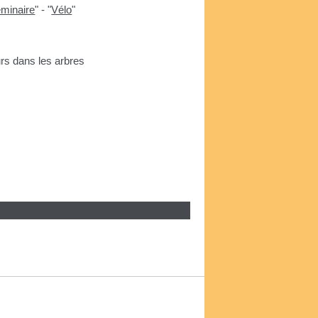
minaire
"
-
"
Vélo
"
urs dans les arbres