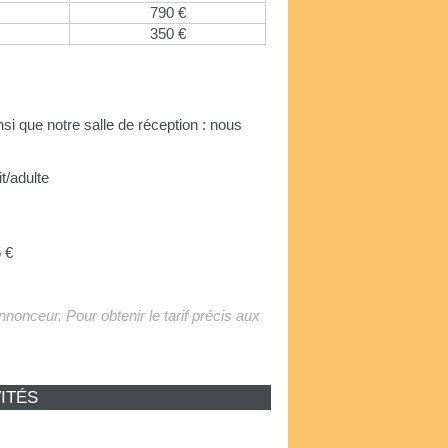
790 €
350 €
nsi que notre salle de réception : nous
it/adulte
 €
'annonceur. Pour obtenir le tarif précis aux
ITÉS