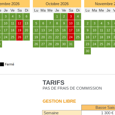
embre
2026
Octobre
2026
Novembre
e
Je
Ve
Sa
Di
Lu
Ma
Me
Je
Ve
Sa
Di
Lu
Ma
Me
Je
3
4
5
6
1
2
3
4
10
11
12
13
5
6
7
8
9
10
11
2
3
4
5
6
17
18
19
20
12
13
14
15
16
17
18
9
10
11
12
3
24
25
26
27
19
20
21
22
23
24
25
16
17
18
19
0
26
27
28
29
30
31
23
24
25
26
30
TARIFS
PAS DE FRAIS DE COMMISSION
GESTION LIBRE
Basse Sai
Semaine
1 300 €