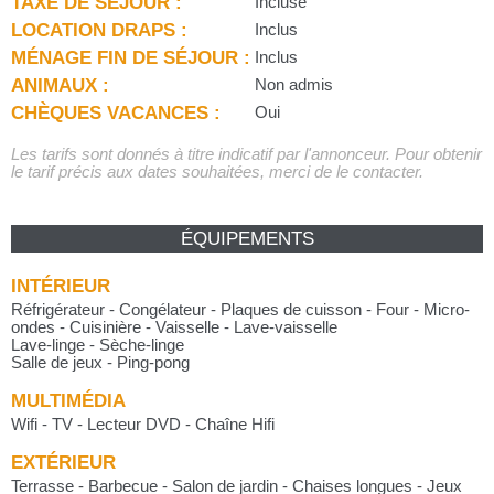
TAXE DE SÉJOUR :
Incluse
LOCATION DRAPS :
Inclus
MÉNAGE FIN DE SÉJOUR :
Inclus
ANIMAUX :
Non admis
CHÈQUES VACANCES :
Oui
Les tarifs sont donnés à titre indicatif par l'annonceur. Pour obtenir
le tarif précis aux dates souhaitées, merci de le contacter.
ÉQUIPEMENTS
INTÉRIEUR
Réfrigérateur - Congélateur - Plaques de cuisson - Four - Micro-
ondes - Cuisinière - Vaisselle - Lave-vaisselle
Lave-linge - Sèche-linge
Salle de jeux - Ping-pong
MULTIMÉDIA
Wifi - TV - Lecteur DVD - Chaîne Hifi
EXTÉRIEUR
Terrasse - Barbecue - Salon de jardin - Chaises longues - Jeux