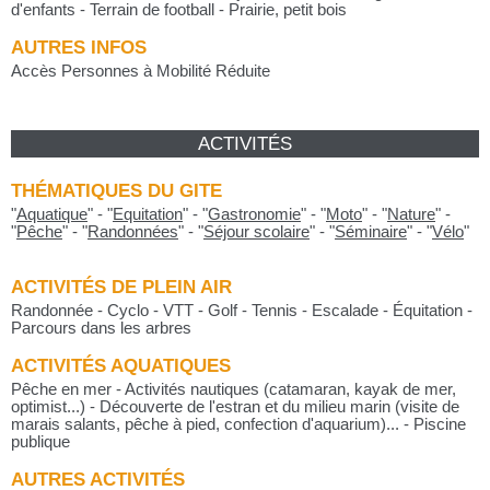
d'enfants - Terrain de football - Prairie, petit bois
AUTRES INFOS
Accès Personnes à Mobilité Réduite
ACTIVITÉS
THÉMATIQUES DU GITE
"
Aquatique
"
-
"
Equitation
"
-
"
Gastronomie
"
-
"
Moto
"
-
"
Nature
"
-
"
Pêche
"
-
"
Randonnées
"
-
"
Séjour scolaire
"
-
"
Séminaire
"
-
"
Vélo
"
ACTIVITÉS DE PLEIN AIR
Randonnée - Cyclo - VTT - Golf - Tennis - Escalade - Équitation -
Parcours dans les arbres
ACTIVITÉS AQUATIQUES
Pêche en mer - Activités nautiques (catamaran, kayak de mer,
optimist...) - Découverte de l'estran et du milieu marin (visite de
marais salants, pêche à pied, confection d'aquarium)... - Piscine
publique
AUTRES ACTIVITÉS