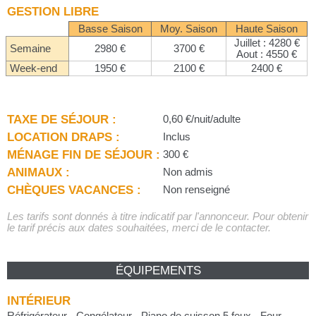
GESTION LIBRE
Basse Saison
Moy. Saison
Haute Saison
Juillet : 4280 €
Semaine
2980 €
3700 €
Aout : 4550 €
Week-end
1950 €
2100 €
2400 €
TAXE DE SÉJOUR :
0,60 €/nuit/adulte
LOCATION DRAPS :
Inclus
MÉNAGE FIN DE SÉJOUR :
300 €
ANIMAUX :
Non admis
CHÈQUES VACANCES :
Non renseigné
Les tarifs sont donnés à titre indicatif par l'annonceur. Pour obtenir
le tarif précis aux dates souhaitées, merci de le contacter.
ÉQUIPEMENTS
INTÉRIEUR