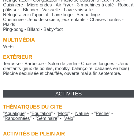
Réfrigérateur - Congélateur - Piano de cuisson 5 feux - Four -
Cuisinière - Micro-ondes - Air Fryer - 3 machines à café - Robot à
pâtisser - Blender - Vaisselle - Lave-vaisselle
Réfrigérateur d’appoint - Lave-linge - Sèche-linge
Cheminée - Jeux de société, jeux enfants - Chaises hautes -
Plaids
Ping-pong - Billard - Baby-foot
MULTIMÉDIA
Wi-Fi
EXTÉRIEUR
Terrasse - Barbecue - Salon de jardin - Chaises longues - Jeux
d'enfants (jeux de boules, moolky, balançoire, cabanes en bois)
Piscine sécurisée et chauffée, ouverte mai à fin septembre.
ACTIVITÉS
THÉMATIQUES DU GITE
"
Aquatique
"
-
"
Equitation
"
-
"
Moto
"
-
"
Nature
"
-
"
Pêche
"
-
"
Randonnées
"
-
"
Séminaire
"
-
"
Vélo
"
ACTIVITÉS DE PLEIN AIR