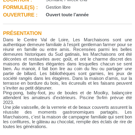
FORMULE(S) :
Gestion libre
OUVERTURE :
Ouvert toute l’année
PRÉSENTATION
Dans le Centre Val de Loire, Les Marchaisons sont une
authentique demeure familiale à l'esprit gentleman farmer pour se
réunir en famille ou entre amis. Recensées parmi les belles
demeures historiques du Sud gatinais, les Marchaisons ont été
décorées et restaurées avec goût, et ont le charme discret des
maisons de familles élégantes dans lesquelles chacun se sent
bien. Au manoir, il fait bon lire au coin du feu ou partager une
partie de billard. Les bibliothèques sont garnies, les jeux de
société rangés dans les étagères. Dans la maison d'amis, sur la
terrasse en bordure du bois, les écureuils et les faisans peuvent
s'inviter au petit déjeuner.
Ping-pong, baby-foot, jeu de boules et de Moolky, balançoire
attendent les amateurs d'extérieurs. Piscine 9x4m prévue été
2023.
Une jolie vaisselle, de la verrerie et de beaux couverts assurent la
réussite des moments gastronomiques partagés. Les
Marchaisons, c'est la maison de campagne familiale qui sent bon
les confitures, le gâteau au chocolat, remplie des éclats de rire de
toutes les générations.