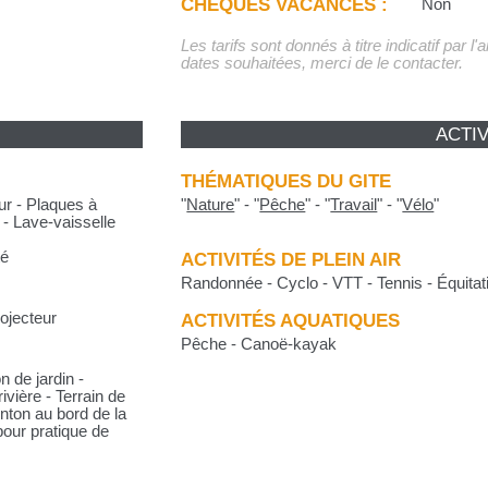
CHÈQUES VACANCES :
Non
Les tarifs sont donnés à titre indicatif par l
dates souhaitées, merci de le contacter.
ACTIV
THÉMATIQUES DU GITE
ur - Plaques à
"
Nature
"
-
"
Pêche
"
-
"
Travail
"
-
"
Vélo
"
 - Lave-vaisselle
té
ACTIVITÉS DE PLEIN AIR
Randonnée - Cyclo - VTT - Tennis - Équitat
rojecteur
ACTIVITÉS AQUATIQUES
Pêche - Canoë-kayak
n de jardin -
ivière - Terrain de
nton au bord de la
pour pratique de