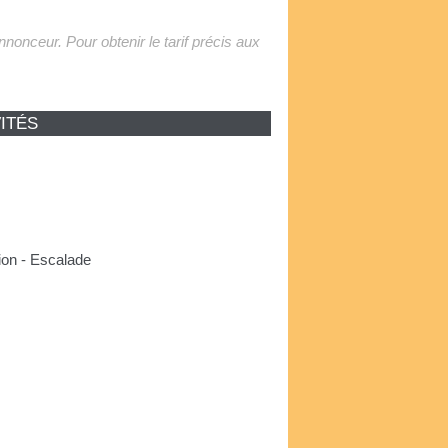
'annonceur. Pour obtenir le tarif précis aux
ITÉS
ion - Escalade