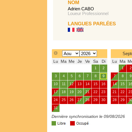
NOM
Adrien CABO
Loueur Professionnel
LANGUES PARLÉES
Sept
Lu
Ma
Me
Je
Ve
Sa
Di
Lu
Ma
M
1
2
1
2
3
4
5
6
7
8
9
7
8
9
10
11
12
13
14
15
16
14
15
1
17
18
19
20
21
22
23
21
22
2
24
25
26
27
28
29
30
28
29
3
31
Dernière synchronisation le 09/08/2026