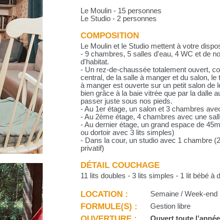
Le Moulin - 15 personnes
Le Studio - 2 personnes
COMPOSITION
Le Moulin et le Studio mettent à votre dispos
- 9 chambres, 5 salles d'eau, 4 WC et de 
d'habitat.
- Un rez-de-chaussée totalement ouvert, co
central, de la salle à manger et du salon, le
à manger est ouverte sur un petit salon de le
bien grâce à la baie vitrée que par la dalle a
passer juste sous nos pieds.
- Au 1er étage, un salon et 3 chambres avec
- Au 2ème étage, 4 chambres avec une sa
- Au dernier étage, un grand espace de 45m² 
ou dortoir avec 3 lits simples)
- Dans la cour, un studio avec 1 chambre
privatif)
DÉTAIL COUCHAGE
11 lits doubles - 3 lits simples - 1 lit bébé à 
LOCATION :
Semaine / Week-end
FORMULE(S) :
Gestion libre
OUVERTURE :
Ouvert toute l’anné