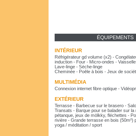
ÉQUIPEMENTS
INTÉRIEUR
Réfrigérateur gd volume (x2) - Congélate
induction - Four - Micro-ondes - Vaisselle
Lave-linge - Sèche-linge
Cheminée - Poêle à bois - Jeux de socié
MULTIMÉDIA
Connexion internet fibre optique - Vidéop
EXTÉRIEUR
Terrasse - Barbecue sur le brasero - Salo
Transats - Barque pour se balader sur la r
pétanque, jeux de mölkky, fléchettes - Po
rivière - Grande terrasse en bois (50m²) 
yoga / méditation / sport