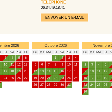
TÉLÉPHONE
06.34.49.18.41
ENVOYER UN E-MAIL
embre
2026
Octobre
2026
Novembre
e
Je
Ve
Sa
Di
Lu
Ma
Me
Je
Ve
Sa
Di
Lu
Ma
Me
Je
3
4
5
6
1
2
3
4
10
11
12
13
5
6
7
8
9
10
11
2
3
4
5
6
17
18
19
20
12
13
14
15
16
17
18
9
10
11
12
3
24
25
26
27
19
20
21
22
23
24
25
16
17
18
19
0
26
27
28
29
30
31
23
24
25
26
30