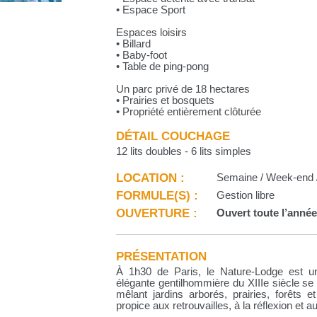
• Espace Sport
Espaces loisirs
• Billard
• Baby-foot
• Table de ping-pong
Un parc privé de 18 hectares
• Prairies et bosquets
• Propriété entièrement clôturée
DÉTAIL COUCHAGE
12 lits doubles - 6 lits simples
LOCATION :
Semaine / Week-end /
FORMULE(S) :
Gestion libre
OUVERTURE :
Ouvert toute l’anné
PRÉSENTATION
À 1h30 de Paris, le Nature-Lodge est u
élégante gentilhommière du XIIIe siècle s
mêlant jardins arborés, prairies, forêts 
propice aux retrouvailles, à la réflexion et a