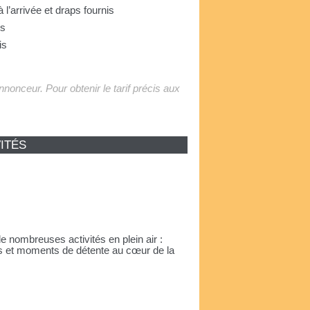
 à l’arrivée et draps fournis
us
is
'annonceur. Pour obtenir le tarif précis aux
ITÉS
 nombreuses activités en plein air :
es et moments de détente au cœur de la