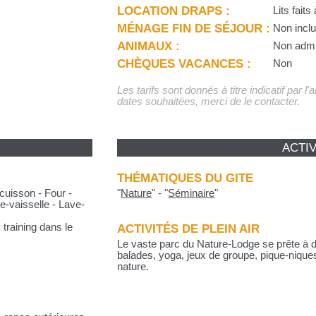
LOCATION DRAPS :
Lits faits
MÉNAGE FIN DE SÉJOUR :
Non incl
ANIMAUX :
Non adm
CHÈQUES VACANCES :
Non
Les tarifs sont donnés à titre indicatif par l
dates souhaitées, merci de le contacter.
ACTIV
THÉMATIQUES DU GITE
cuisson - Four -
"
Nature
"
-
"
Séminaire
"
e-vaisselle - Lave-
 training dans le
ACTIVITÉS DE PLEIN AIR
Le vaste parc du Nature-Lodge se prête à de
balades, yoga, jeux de groupe, pique-niqu
nature.