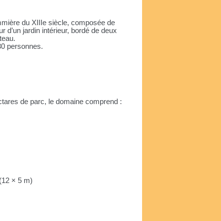
mmière du XIIIe siècle, composée de
r d’un jardin intérieur, bordé de deux
âteau.
 30 personnes.
ctares de parc, le domaine comprend :
 (12 × 5 m)