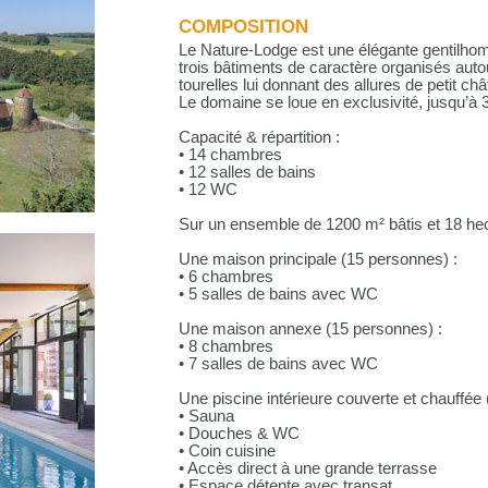
COMPOSITION
Le Nature-Lodge est une élégante gentilho
trois bâtiments de caractère organisés autou
tourelles lui donnant des allures de petit ch
Le domaine se loue en exclusivité, jusqu’à
Capacité & répartition :
• 14 chambres
• 12 salles de bains
• 12 WC
Sur un ensemble de 1200 m² bâtis et 18 he
Une maison principale (15 personnes) :
• 6 chambres
• 5 salles de bains avec WC
Une maison annexe (15 personnes) :
• 8 chambres
• 7 salles de bains avec WC
Une piscine intérieure couverte et chauffée
• Sauna
• Douches & WC
• Coin cuisine
• Accès direct à une grande terrasse
• Espace détente avec transat