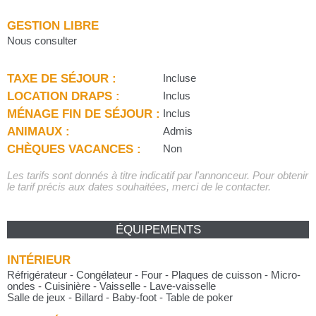
GESTION LIBRE
Nous consulter
TAXE DE SÉJOUR :
Incluse
LOCATION DRAPS :
Inclus
MÉNAGE FIN DE SÉJOUR :
Inclus
ANIMAUX :
Admis
CHÈQUES VACANCES :
Non
Les tarifs sont donnés à titre indicatif par l'annonceur. Pour obtenir
le tarif précis aux dates souhaitées, merci de le contacter.
ÉQUIPEMENTS
INTÉRIEUR
Réfrigérateur - Congélateur - Four - Plaques de cuisson - Micro-
ondes - Cuisinière - Vaisselle - Lave-vaisselle
Salle de jeux - Billard - Baby-foot - Table de poker