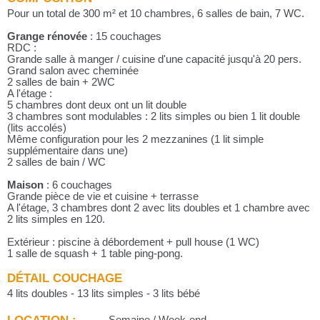
Pour un total de 300 m² et 10 chambres, 6 salles de bain, 7 WC.
Grange rénovée
: 15 couchages
RDC :
Grande salle à manger / cuisine d'une capacité jusqu'à 20 pers.
Grand salon avec cheminée
2 salles de bain + 2WC
A l'étage :
5 chambres dont deux ont un lit double
3 chambres sont modulables : 2 lits simples ou bien 1 lit double
(lits accolés)
Même configuration pour les 2 mezzanines (1 lit simple
supplémentaire dans une)
2 salles de bain / WC
Maison
: 6 couchages
Grande pièce de vie et cuisine + terrasse
A l'étage, 3 chambres dont 2 avec lits doubles et 1 chambre avec
2 lits simples en 120.
Extérieur : piscine à débordement + pull house (1 WC)
1 salle de squash + 1 table ping-pong.
DÉTAIL COUCHAGE
4 lits doubles - 13 lits simples - 3 lits bébé
LOCATION :
Semaine / Week-end