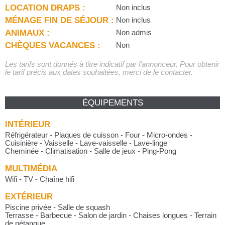
LOCATION DRAPS :
Non inclus
MÉNAGE FIN DE SÉJOUR :
Non inclus
ANIMAUX :
Non admis
CHÈQUES VACANCES :
Non
Les tarifs sont donnés à titre indicatif par l'annonceur. Pour obtenir
le tarif précis aux dates souhaitées, merci de le contacter.
ÉQUIPEMENTS
INTÉRIEUR
Réfrigérateur - Plaques de cuisson - Four - Micro-ondes -
Cuisinière - Vaisselle - Lave-vaisselle - Lave-linge
Cheminée - Climatisation - Salle de jeux - Ping-Pong
MULTIMÉDIA
Wifi - TV - Chaîne hifi
EXTÉRIEUR
Piscine privée - Salle de squash
Terrasse - Barbecue - Salon de jardin - Chaises longues - Terrain
de pétanque