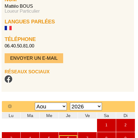
Mattéo BOUS
Loueur Particulier
LANGUES PARLÉES
TÉLÉPHONE
06.40.50.81.00
ENVOYER UN E-MAIL
RÉSEAUX SOCIAUX
Lu
Ma
Me
Je
Ve
Sa
Di
1
2