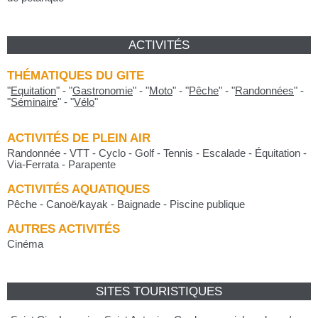
ACTIVITÉS
THÉMATIQUES DU GITE
"
Equitation
"
-
"
Gastronomie
"
-
"
Moto
"
-
"
Pêche
"
-
"
Randonnées
"
-
"
Séminaire
"
-
"
Vélo
"
ACTIVITÉS DE PLEIN AIR
Randonnée - VTT - Cyclo - Golf - Tennis - Escalade - Équitation -
Via-Ferrata - Parapente
ACTIVITÉS AQUATIQUES
Pêche - Canoë/kayak - Baignade - Piscine publique
AUTRES ACTIVITÉS
Cinéma
SITES TOURISTIQUES