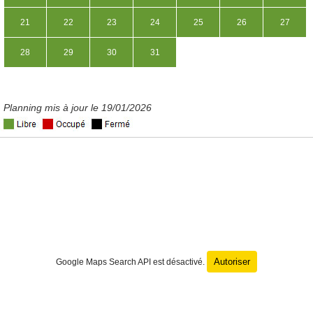
21
22
23
24
25
26
27
28
29
30
31
Planning mis à jour le 19/01/2026
Autoriser
Google Maps Search API est désactivé.