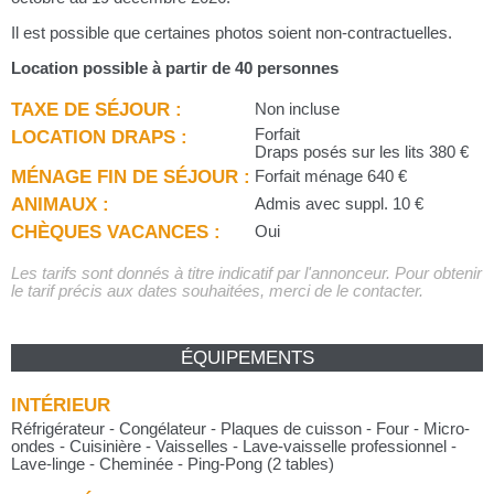
Il est possible que certaines photos soient non-contractuelles.
Location possible à partir de 40 personnes
TAXE DE SÉJOUR :
Non incluse
LOCATION DRAPS :
Forfait
Draps posés sur les lits 380 €
MÉNAGE FIN DE SÉJOUR :
Forfait ménage 640 €
ANIMAUX :
Admis avec suppl. 10 €
CHÈQUES VACANCES :
Oui
Les tarifs sont donnés à titre indicatif par l'annonceur. Pour obtenir
le tarif précis aux dates souhaitées, merci de le contacter.
ÉQUIPEMENTS
INTÉRIEUR
Réfrigérateur - Congélateur - Plaques de cuisson - Four - Micro-
ondes - Cuisinière - Vaisselles - Lave-vaisselle professionnel -
Lave-linge - Cheminée - Ping-Pong (2 tables)