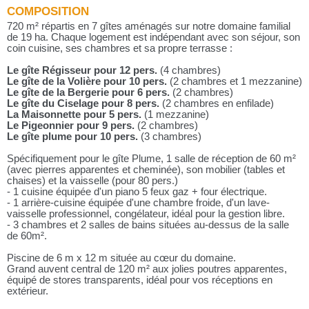
COMPOSITION
720 m² répartis en 7 gîtes aménagés sur notre domaine familial
de 19 ha. Chaque logement est indépendant avec son séjour, son
coin cuisine, ses chambres et sa propre terrasse :
Le gîte Régisseur pour 12 pers.
(4 chambres)
Le gîte de la Volière pour 10 pers.
(2 chambres et 1 mezzanine)
Le gîte de la Bergerie pour 6 pers.
(2 chambres)
Le gîte du Ciselage pour 8 pers.
(2 chambres en enfilade)
La Maisonnette pour 5 pers.
(1 mezzanine)
Le Pigeonnier pour 9 pers.
(2 chambres)
Le gîte plume pour 10 pers.
(3 chambres)
Spécifiquement pour le gîte Plume, 1 salle de réception de 60 m²
(avec pierres apparentes et cheminée), son mobilier (tables et
chaises) et la vaisselle (pour 80 pers.)
- 1 cuisine équipée d'un piano 5 feux gaz + four électrique.
- 1 arrière-cuisine équipée d'une chambre froide, d'un lave-
vaisselle professionnel, congélateur, idéal pour la gestion libre.
- 3 chambres et 2 salles de bains situées au-dessus de la salle
de 60m².
Piscine de 6 m x 12 m située au cœur du domaine.
Grand auvent central de 120 m² aux jolies poutres apparentes,
équipé de stores transparents, idéal pour vos réceptions en
extérieur.