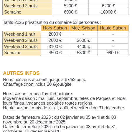
Week-end 3 nuits
5200 €
6200 €
Semaine
6000 €
10900 €
Tarifs 2026 privatisation du domaine 53 personnes :
Hors Saison
Moy. Saison
Haute Saison
Week-end 1 nuit
2000 €
-
-
Week-end 2 nuits
2600 €
3600 €
-
Week-end 3 nuits
3100 €
4400 €
-
Semaine
4500 €
5300 €
9900 €
AUTRES INFOS
Nous pouvons accueillir jusqu’à 57/59 pers.
Chauffage : non inclus 20 €/jour/gite
Hors saison : mois d’avril et octobre.
Moyenne saison : mai, juin, septembre, fêtes de Pâques et Noël,
jours fériés, vacances scolaires toutes régions.
Haute saison : mois de juillet, août et weekend du 31 décembre
Dates de fermeture 2025 : du 02 janvier au 05 avril et du 03
novembre au 20 décembre 2025.
Dates de fermeture 2026 : du 05 janvier au 03 avril et du 31
octobre au 19 décembre 2026.