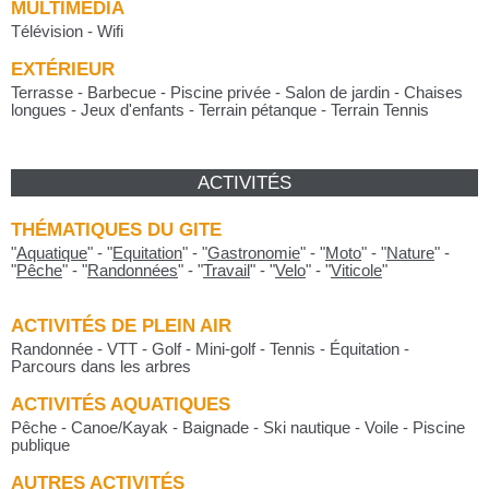
MULTIMÉDIA
Télévision - Wifi
EXTÉRIEUR
Terrasse - Barbecue - Piscine privée - Salon de jardin - Chaises
longues - Jeux d'enfants - Terrain pétanque - Terrain Tennis
ACTIVITÉS
THÉMATIQUES DU GITE
"
Aquatique
"
-
"
Equitation
"
-
"
Gastronomie
"
-
"
Moto
"
-
"
Nature
"
-
"
Pêche
"
-
"
Randonnées
"
-
"
Travail
"
-
"
Velo
"
-
"
Viticole
"
ACTIVITÉS DE PLEIN AIR
Randonnée - VTT - Golf - Mini-golf - Tennis - Équitation -
Parcours dans les arbres
ACTIVITÉS AQUATIQUES
Pêche - Canoe/Kayak - Baignade - Ski nautique - Voile - Piscine
publique
AUTRES ACTIVITÉS