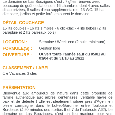
Le domaine de Las Bouzigues c'est : 7 gîtes rénovés avec
beaucoup de goût et d'attention, 16 chambres dont 4 avec salles
d’eau privées, 8 salles d'eau supplémentaires, 13 WC. 19 ha
d’espace, jardins et petite forêt entourent le domaine.
DÉTAIL COUCHAGE
15 lits doubles - 16 lits simples - 6 clic-clac - 4 lits bébés (2 lits
parapluie et 2 lits barreaux bois)
LOCATION :
Semaine / Week-end (2 nuits minimum)
FORMULE(S) :
Gestion libre
OUVERTURE :
Ouvert toute l'année sauf du 05/01 au
03/04 et du 31/10 au 19/12
CLASSEMENT / LABEL
Clé Vacances 3 clés
PRÉSENTATION
Bienvenue aux amoureux de nature dans cette propriété de
famille authentique aux arbres centenaires, véritable havre de
paix et de détente ! Elle est idéalement située près d'Agen, en
pleine campagne, dans le Lot-et-Garonne, entre Toulouse et
Bordeaux (à 20 minutes des sorties 6 et 7 de l’autoroute A62). Le
domaine de Las Bouzigues, c’est un lieu magique pour vos