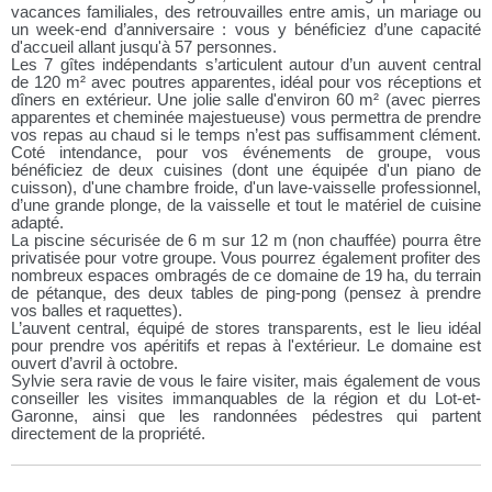
vacances familiales, des retrouvailles entre amis, un mariage ou
un week-end d’anniversaire : vous y bénéficiez d’une capacité
d'accueil allant jusqu'à 57 personnes.
Les 7 gîtes indépendants s’articulent autour d’un auvent central
de 120 m² avec poutres apparentes, idéal pour vos réceptions et
dîners en extérieur. Une jolie salle d'environ 60 m² (avec pierres
apparentes et cheminée majestueuse) vous permettra de prendre
vos repas au chaud si le temps n’est pas suffisamment clément.
Coté intendance, pour vos événements de groupe, vous
bénéficiez de deux cuisines (dont une équipée d'un piano de
cuisson), d'une chambre froide, d'un lave-vaisselle professionnel,
d’une grande plonge, de la vaisselle et tout le matériel de cuisine
adapté.
La piscine sécurisée de 6 m sur 12 m (non chauffée) pourra être
privatisée pour votre groupe. Vous pourrez également profiter des
nombreux espaces ombragés de ce domaine de 19 ha, du terrain
de pétanque, des deux tables de ping-pong (pensez à prendre
vos balles et raquettes).
L’auvent central, équipé de stores transparents, est le lieu idéal
pour prendre vos apéritifs et repas à l'extérieur. Le domaine est
ouvert d’avril à octobre.
Sylvie sera ravie de vous le faire visiter, mais également de vous
conseiller les visites immanquables de la région et du Lot-et-
Garonne, ainsi que les randonnées pédestres qui partent
directement de la propriété.