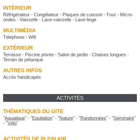
INTÉRIEUR
Réfrigérateur - Congélateur - Plaques de cuisson - Four - Micro-
ondes - Vaisselle - Lave-vaisselle - Lave-linge
MULTIMÉDIA
Téléphone - Wifi
EXTÉRIEUR
Terrasse - Piscine privée - Salon de jardin - Chaises longues -
Terrain de pétanque
AUTRES INFOS
Accès handicapés
ACTIVITÉS
THÉMATIQUES DU GITE
"
Aquatique
"
-
"
Equitation
"
-
"
Nature
"
-
"
Randonnées
"
-
"
Séminaire
"
-
"
Vélo
"
ACTIVITÉS DE PLEIN AIR