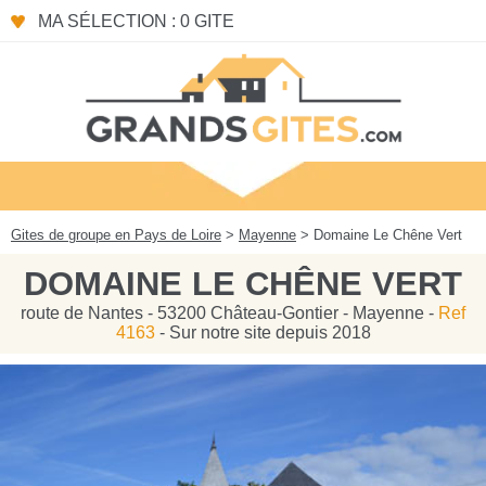
Panneau de gestion des cookies
MA SÉLECTION : 0 GITE
Gites de groupe en Pays de Loire
>
Mayenne
> Domaine Le Chêne Vert
DOMAINE LE CHÊNE VERT
route de Nantes - 53200 Château-Gontier - Mayenne -
Ref
4163
- Sur notre site depuis 2018