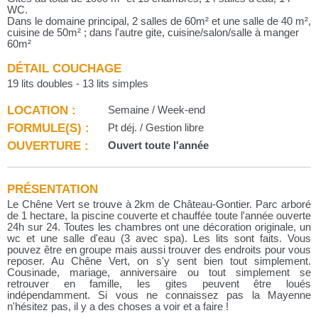
WC.
Dans le domaine principal, 2 salles de 60m² et une salle de 40 m²,
cuisine de 50m² ; dans l'autre gite, cuisine/salon/salle à manger
60m²
DÉTAIL COUCHAGE
19 lits doubles - 13 lits simples
LOCATION :
Semaine / Week-end
FORMULE(S) :
Pt déj. / Gestion libre
OUVERTURE :
Ouvert toute l'année
PRÉSENTATION
Le Chêne Vert se trouve à 2km de Château-Gontier. Parc arboré
de 1 hectare, la piscine couverte et chauffée toute l'année ouverte
24h sur 24. Toutes les chambres ont une décoration originale, un
wc et une salle d'eau (3 avec spa). Les lits sont faits. Vous
pouvez être en groupe mais aussi trouver des endroits pour vous
reposer. Au Chêne Vert, on s'y sent bien tout simplement.
Cousinade, mariage, anniversaire ou tout simplement se
retrouver en famille, les gites peuvent être loués
indépendamment. Si vous ne connaissez pas la Mayenne
n'hésitez pas, il y a des choses a voir et a faire !