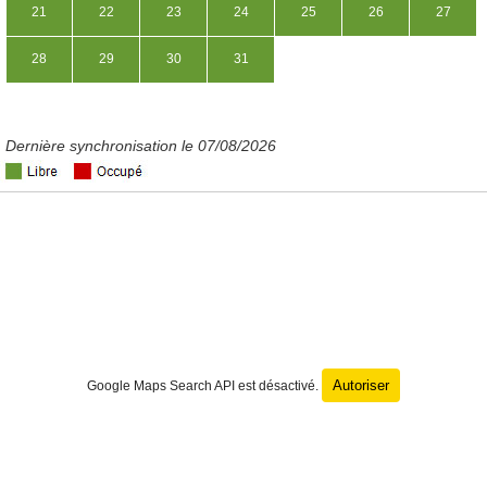
21
22
23
24
25
26
27
28
29
30
31
Dernière synchronisation le 07/08/2026
Autoriser
Google Maps Search API est désactivé.