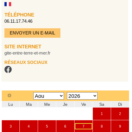
TÉLÉPHONE
06.11.17.74.46
ENVOYER UN E-MAIL
SITE INTERNET
gite-entre-terre-et-mer.fr
RÉSEAUX SOCIAUX
Lu
Ma
Me
Je
Ve
Sa
Di
1
2
3
4
5
6
7
8
9