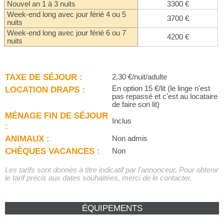
Nouvel an 1 à 3 nuits
3300 €
Week-end long avec jour férié 4 ou 5
3700 €
nuits
Week-end long avec jour férié 6 ou 7
4200 €
nuits
TAXE DE SÉJOUR :
2,30 €/nuit/adulte
LOCATION DRAPS :
En option 15 €/lit (le linge n'est
pas repassé et c'est au locataire
de faire son lit)
MÉNAGE FIN DE SÉJOUR
Inclus
:
ANIMAUX :
Non admis
CHÈQUES VACANCES :
Non
Les tarifs sont donnés à titre indicatif par l'annonceur. Pour obtenir
le tarif précis aux dates souhaitées, merci de le contacter.
ÉQUIPEMENTS