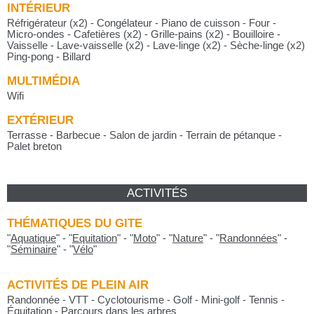
INTÉRIEUR
Réfrigérateur (x2) - Congélateur - Piano de cuisson - Four -
Micro-ondes - Cafetières (x2) - Grille-pains (x2) - Bouilloire -
Vaisselle - Lave-vaisselle (x2) - Lave-linge (x2) - Sèche-linge (x2)
Ping-pong - Billard
MULTIMÉDIA
Wifi
EXTÉRIEUR
Terrasse - Barbecue - Salon de jardin - Terrain de pétanque -
Palet breton
ACTIVITÉS
THÉMATIQUES DU GITE
"
Aquatique
"
-
"
Equitation
"
-
"
Moto
"
-
"
Nature
"
-
"
Randonnées
"
-
"
Séminaire
"
-
"
Vélo
"
ACTIVITÉS DE PLEIN AIR
Randonnée - VTT - Cyclotourisme - Golf - Mini-golf - Tennis -
Équitation - Parcours dans les arbres