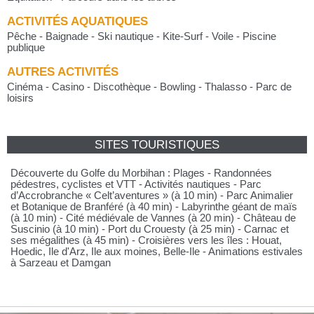
ACTIVITÉS AQUATIQUES
Pêche - Baignade - Ski nautique - Kite-Surf - Voile - Piscine
publique
AUTRES ACTIVITÉS
Cinéma - Casino - Discothèque - Bowling - Thalasso - Parc de
loisirs
SITES TOURISTIQUES
Découverte du Golfe du Morbihan : Plages - Randonnées
pédestres, cyclistes et VTT - Activités nautiques - Parc
d’Accrobranche « Celt’aventures » (à 10 min) - Parc Animalier
et Botanique de Branféré (à 40 min) - Labyrinthe géant de maïs
(à 10 min) - Cité médiévale de Vannes (à 20 min) - Château de
Suscinio (à 10 min) - Port du Crouesty (à 25 min) - Carnac et
ses mégalithes (à 45 min) - Croisières vers les îles : Houat,
Hoedic, Ile d'Arz, Ile aux moines, Belle-Ile - Animations estivales
à Sarzeau et Damgan