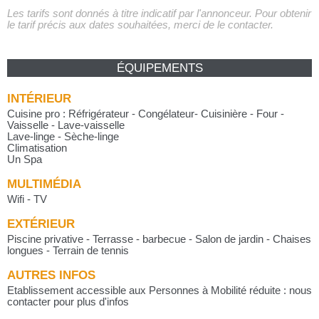
Les tarifs sont donnés à titre indicatif par l'annonceur. Pour obtenir
le tarif précis aux dates souhaitées, merci de le contacter.
ÉQUIPEMENTS
INTÉRIEUR
Cuisine pro : Réfrigérateur - Congélateur- Cuisinière - Four -
Vaisselle - Lave-vaisselle
Lave-linge - Sèche-linge
Climatisation
Un Spa
MULTIMÉDIA
Wifi - TV
EXTÉRIEUR
Piscine privative - Terrasse - barbecue - Salon de jardin - Chaises
longues - Terrain de tennis
AUTRES INFOS
Etablissement accessible aux Personnes à Mobilité réduite : nous
contacter pour plus d'infos