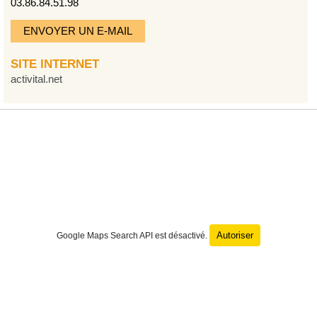
03.86.84.51.98
ENVOYER UN E-MAIL
SITE INTERNET
activital.net
Autoriser
Google Maps Search API est désactivé.