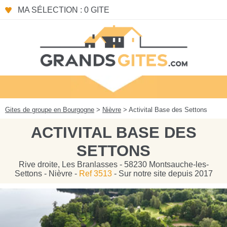
Panneau de gestion des cookies
MA SÉLECTION : 0 GITE
Gites de groupe en Bourgogne
>
Nièvre
> Activital Base des Settons
ACTIVITAL BASE DES
SETTONS
Rive droite, Les Branlasses - 58230 Montsauche-les-
Settons - Nièvre -
Ref 3513
- Sur notre site depuis 2017