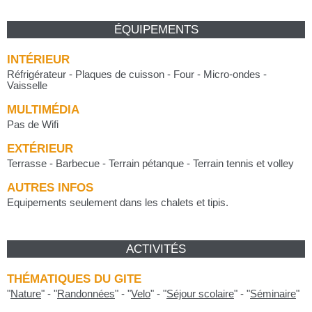
ÉQUIPEMENTS
INTÉRIEUR
Réfrigérateur - Plaques de cuisson - Four - Micro-ondes -
Vaisselle
MULTIMÉDIA
Pas de Wifi
EXTÉRIEUR
Terrasse - Barbecue - Terrain pétanque - Terrain tennis et volley
AUTRES INFOS
Equipements seulement dans les chalets et tipis.
ACTIVITÉS
THÉMATIQUES DU GITE
"
Nature
"
-
"
Randonnées
"
-
"
Velo
"
-
"
Séjour scolaire
"
-
"
Séminaire
"