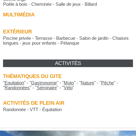
Poêle à bois - Cheminée - Salle de jeux - Billard
MULTIMÉDIA
EXTÉRIEUR
Piscine privée - Terrasse - Barbecue - Salon de jardin - Chaises
longues - jeux pour enfants - Pétanque
ACTIVITÉS
THÉMATIQUES DU GITE
"
Equitation
"
-
"
Gastronomie
"
-
"
Moto
"
-
"
Nature
"
-
"
Pêche
"
-
"
Randonnées
"
-
"
Séminaire
"
-
"
Vélo
"
ACTIVITÉS DE PLEIN AIR
Randonnée - VTT - Équitation