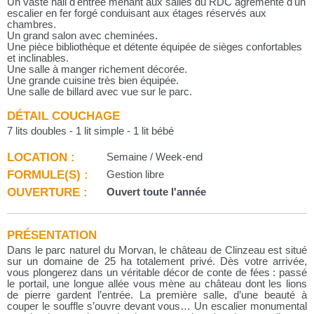
Un vaste hall d'entrée menant aux salles du RDC agrémenté d'un
escalier en fer forgé conduisant aux étages réservés aux
chambres.
Un grand salon avec cheminées.
Une pièce bibliothèque et détente équipée de sièges confortables
et inclinables.
Une salle à manger richement décorée.
Une grande cuisine très bien équipée.
Une salle de billard avec vue sur le parc.
DÉTAIL COUCHAGE
7 lits doubles - 1 lit simple - 1 lit bébé
LOCATION :
Semaine / Week-end
FORMULE(S) :
Gestion libre
OUVERTURE :
Ouvert toute l'année
PRÉSENTATION
Dans le parc naturel du Morvan, le château de Clinzeau est situé
sur un domaine de 25 ha totalement privé. Dès votre arrivée,
vous plongerez dans un véritable décor de conte de fées : passé
le portail, une longue allée vous mène au château dont les lions
de pierre gardent l’entrée. La première salle, d’une beauté à
couper le souffle s’ouvre devant vous… Un escalier monumental