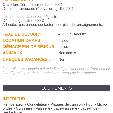
Ouverture 1ère semaine d'aout 2021.
Derniers travaux de rénovation - juillet 2021.
Location du château en intégralité.
Dépôt de garantie : 500 €.
N'hésitez pas à nous contacter pour plus de renseignements.
TAXE DE SÉJOUR :
4,50 €/nuit/adulte
LOCATION DRAPS :
Inclus
MÉNAGE FIN DE SÉJOUR :
Inclus
ANIMAUX :
Non admis
CHÈQUES VACANCES :
Non
Les tarifs sont donnés à titre indicatif par l'annonceur. Pour obtenir
le tarif précis aux dates souhaitées, merci de le contacter.
ÉQUIPEMENTS
INTÉRIEUR
Réfrigérateur - Congélateur - Plaques de cuisson - Four - Micro-
ondes - Cuisinière - Vaisselle - Lave-vaisselle - Lave-linge -
Sèche linge