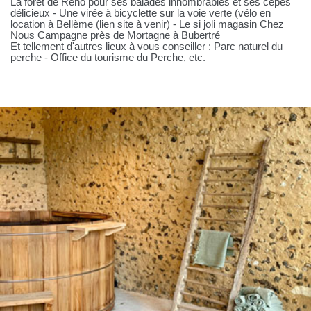
La forêt de Réno pour ses balades innombrables et ses cèpes
délicieux - Une virée à bicyclette sur la voie verte (vélo en
location à Bellème (lien site à venir) - Le si joli magasin Chez
Nous Campagne près de Mortagne à Bubertré
Et tellement d'autres lieux à vous conseiller : Parc naturel du
perche - Office du tourisme du Perche, etc.