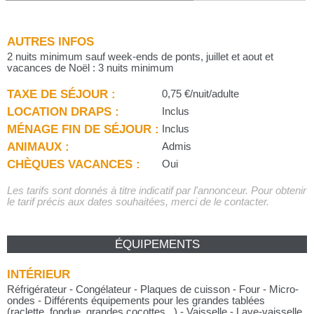
AUTRES INFOS
2 nuits minimum sauf week-ends de ponts, juillet et aout et
vacances de Noël : 3 nuits minimum
TAXE DE SÉJOUR :
0,75 €/nuit/adulte
LOCATION DRAPS :
Inclus
MÉNAGE FIN DE SÉJOUR :
Inclus
ANIMAUX :
Admis
CHÈQUES VACANCES :
Oui
Les tarifs sont donnés à titre indicatif par l'annonceur. Pour obtenir
le tarif précis aux dates souhaitées, merci de le contacter.
ÉQUIPEMENTS
INTÉRIEUR
Réfrigérateur - Congélateur - Plaques de cuisson - Four - Micro-
ondes - Différents équipements pour les grandes tablées
(raclette, fondue, grandes cocottes...) - Vaisselle - Lave-vaisselle