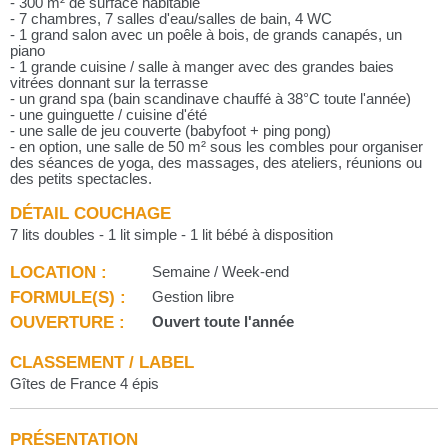
- 300 m² de surface habitable
- 7 chambres, 7 salles d'eau/salles de bain, 4 WC
- 1 grand salon avec un poêle à bois, de grands canapés, un
piano
- 1 grande cuisine / salle à manger avec des grandes baies
vitrées donnant sur la terrasse
- un grand spa (bain scandinave chauffé à 38°C toute l'année)
- une guinguette / cuisine d'été
- une salle de jeu couverte (babyfoot + ping pong)
- en option, une salle de 50 m² sous les combles pour organiser
des séances de yoga, des massages, des ateliers, réunions ou
des petits spectacles.
DÉTAIL COUCHAGE
7 lits doubles - 1 lit simple - 1 lit bébé à disposition
LOCATION :
Semaine / Week-end
FORMULE(S) :
Gestion libre
OUVERTURE :
Ouvert toute l'année
CLASSEMENT / LABEL
Gîtes de France 4 épis
PRÉSENTATION