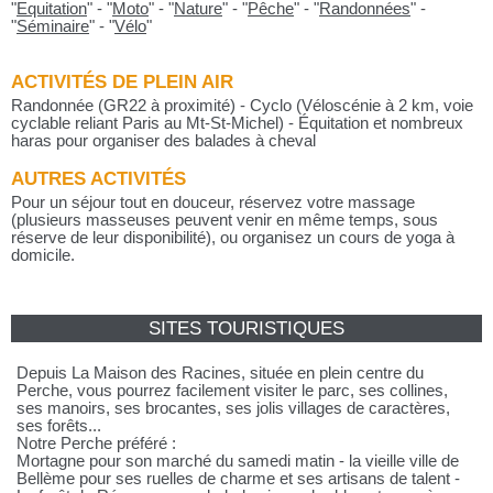
"
Equitation
"
-
"
Moto
"
-
"
Nature
"
-
"
Pêche
"
-
"
Randonnées
"
-
"
Séminaire
"
-
"
Vélo
"
ACTIVITÉS DE PLEIN AIR
Randonnée (GR22 à proximité) - Cyclo (Véloscénie à 2 km, voie
cyclable reliant Paris au Mt-St-Michel) - Équitation et nombreux
haras pour organiser des balades à cheval
AUTRES ACTIVITÉS
Pour un séjour tout en douceur, réservez votre massage
(plusieurs masseuses peuvent venir en même temps, sous
réserve de leur disponibilité), ou organisez un cours de yoga à
domicile.
SITES TOURISTIQUES
Depuis La Maison des Racines, située en plein centre du
Perche, vous pourrez facilement visiter le parc, ses collines,
ses manoirs, ses brocantes, ses jolis villages de caractères,
ses forêts...
Notre Perche préféré :
Mortagne pour son marché du samedi matin - la vieille ville de
Bellème pour ses ruelles de charme et ses artisans de talent -