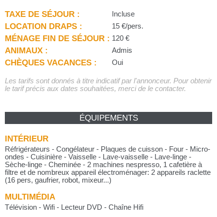
TAXE DE SÉJOUR :
Incluse
LOCATION DRAPS :
15 €/pers.
MÉNAGE FIN DE SÉJOUR :
120 €
ANIMAUX :
Admis
CHÈQUES VACANCES :
Oui
Les tarifs sont donnés à titre indicatif par l'annonceur. Pour obtenir
le tarif précis aux dates souhaitées, merci de le contacter.
ÉQUIPEMENTS
INTÉRIEUR
Réfrigérateurs - Congélateur - Plaques de cuisson - Four - Micro-
ondes - Cuisinière - Vaisselle - Lave-vaisselle - Lave-linge -
Sèche-linge - Cheminée - 2 machines nespresso, 1 cafetière à
filtre et de nombreux appareil électroménager: 2 appareils raclette
(16 pers, gaufrier, robot, mixeur...)
MULTIMÉDIA
Télévision - Wifi - Lecteur DVD - Chaîne Hifi