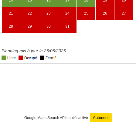
14
15
16
17
18
19
20
21
22
23
24
25
26
27
28
29
30
31
Planning mis à jour le 23/06/2026
Autoriser
Google Maps Search API est désactivé.