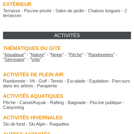
EXTÉRIEUR
Terrasse - Piscine privée - Salon de jardin - Chaises longues - 2
terrasses
ACTIVITÉS
THÉMATIQUES DU GITE
"
Aquatique
"
-
"
Nature
"
-
"
Neige
"
-
"
Pêche
"
-
"
Randonnées
"
-
"
Séminaire
"
-
"
Vélo
"
ACTIVITÉS DE PLEIN AIR
Randonnée - Vtt - Golf - Tennis - Escalade - Equitation - Parcours
dans les arbres - Parapente
ACTIVITÉS AQUATIQUES
Pêche - Canoé/Kayak - Rafting - Baignade - Piscine publique -
Canyoning
ACTIVITÉS HIVERNALES
Ski de fond - Ski Alpin - Raquettes