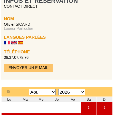
INFOS ET RÉSERVATION
CONTACT DIRECT
NOM
Olivier SICARD
Loueur Particulier
LANGUES PARLÉES
TÉLÉPHONE
06.37.07.78.76
ENVOYER UN E-MAIL
Lu
Ma
Me
Je
Ve
Sa
Di
1
2