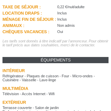
TAXE DE SÉJOUR :
0,22 €/nuit/adulte
LOCATION DRAPS :
Inclus
MÉNAGE FIN DE SÉJOUR :
Inclus
ANIMAUX :
Non admis
CHÈQUES VACANCES :
Oui
Les tarifs sont donnés à titre indicatif par l'annonceur. Pour obtenir
le tarif précis aux dates souhaitées, merci de le contacter.
ÉQUIPEMENTS
INTÉRIEUR
Réfrigérateur - Plaques de cuisson - Four - Micro-ondes -
Cuisinière - Vaisselle - Lave-linge
MULTIMÉDIA
Télévision - Accès Internet - Wifi
EXTÉRIEUR
Terrasse couverte - Salon de jardin