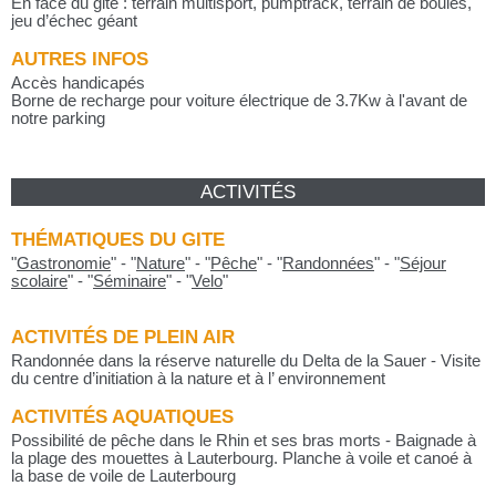
En face du gite : terrain multisport, pumptrack, terrain de boules,
jeu d’échec géant
AUTRES INFOS
Accès handicapés
Borne de recharge pour voiture électrique de 3.7Kw à l'avant de
notre parking
ACTIVITÉS
THÉMATIQUES DU GITE
"
Gastronomie
"
-
"
Nature
"
-
"
Pêche
"
-
"
Randonnées
"
-
"
Séjour
scolaire
"
-
"
Séminaire
"
-
"
Velo
"
ACTIVITÉS DE PLEIN AIR
Randonnée dans la réserve naturelle du Delta de la Sauer - Visite
du centre d’initiation à la nature et à l’ environnement
ACTIVITÉS AQUATIQUES
Possibilité de pêche dans le Rhin et ses bras morts - Baignade à
la plage des mouettes à Lauterbourg. Planche à voile et canoé à
la base de voile de Lauterbourg