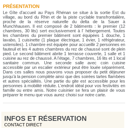
PRÉSENTATION
Le Gîte d'accueil au Pays Rhénan se situe à la sortie Est du
village, au bord du Rhin et de la piste cyclable transfrontalière,
proche de la réserve naturelle du delta de la Sauer à
Munchhausen. Il est composé de 2 bâtiments : le premier (12
chambres, 30 lits) sert exclusivement à l' hébergement. Toutes
les chambres du premier bâtiment sont équipées 1 douche, 1
lavabo, 1 cuisinette (1 plaque électrique, 1 évier, 1 réfrigérateur,
ustensiles). 1 chambre est équipée pour accueillir 2 personnes en
fauteuil et les 4 autres chambres du rez de chaussé sont de plein
pied. Le second bâtiment abrite 1 terrasse couverte, 1 salle et 1
cuisine au rez de chaussé. A l'étage, 7 chambres, 16 lits et 1 local
sanitaire commun. Une seconde salle avec coin cuisine
accessible par un escalier extérieur peut être louée séparément.
Dans ces salles nous pouvons vous proposer du petit déjeuner
jusqu'à la pension complète ainsi que des soirées tartes flambées
et autres spécialités. Une partie du gite est accessible pour les
personnes à mobilité réduite. L'endroit idéal pour vos festivités en
famille ou entre amis. Notre cuisinier se fera un plaisir de vous
préparer le menu que vous aurez choisi sur notre carte.
INFOS ET RÉSERVATION
CONTACT DIRECT