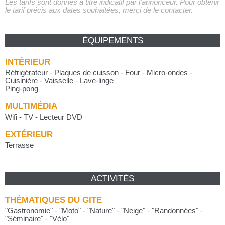
Les tarifs sont donnés à titre indicatif par l'annonceur. Pour obtenir
le tarif précis aux dates souhaitées, merci de le contacter.
ÉQUIPEMENTS
INTÉRIEUR
Réfrigérateur - Plaques de cuisson - Four - Micro-ondes -
Cuisinière - Vaisselle - Lave-linge
Ping-pong
MULTIMÉDIA
Wifi - TV - Lecteur DVD
EXTÉRIEUR
Terrasse
ACTIVITÉS
THÉMATIQUES DU GITE
"
Gastronomie
"
-
"
Moto
"
-
"
Nature
"
-
"
Neige
"
-
"
Randonnées
"
-
"
Séminaire
"
-
"
Vélo
"