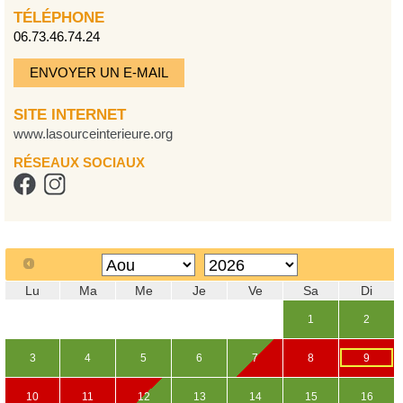
TÉLÉPHONE
06.73.46.74.24
ENVOYER UN E-MAIL
SITE INTERNET
www.lasourceinterieure.org
RÉSEAUX SOCIAUX
Lu
Ma
Me
Je
Ve
Sa
Di
1
2
3
4
5
6
7
8
9
10
11
12
13
14
15
16