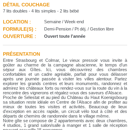
DÉTAIL COUCHAGE
7 lits doubles - 4 lits simples - 2 lits bébé
LOCATION :
Semaine / Week-end
FORMULE(S) :
Demi-Pension / Pt déj. / Gestion libre
OUVERTURE :
Ouvert toute l'année
PRÉSENTATION
Entre Strasbourg et Colmar, Le vieux pressoir vous invite à
goûter au charme de la campagne alsacienne, le temps d’un
séjour aux Gîtes. Ici, vous découvrirez des chambres
confortables et un cadre agréable, parfait pour vous délasser
après une journée passée à visiter les villes alentour. Partez
explorer les grands centres et leurs monuments, randonnez et
admirez les châteaux forts ou rendez-vous sur la route du vin à la
rencontre des vignerons et régalez-vous des saveurs d’Alsace.
Proche de Sélestat et au pied du Château du Haut Koenigsbourg
sa situation reste idéale en Centre de l'Alsace afin de profiter au
mieux de toutes les visites et activités. Beaucoup de lieux
d'exception en accès rapide, un circuit vélo tout à côté et des
départs de chemins de randonnée dans le village même.
Notre gîte se compose de 2 appartements avec deux chambres,
4 studios, 1 grand salon/salle à manger et 1 salle de réception