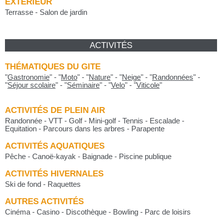
EXTÉRIEUR
Terrasse - Salon de jardin
ACTIVITÉS
THÉMATIQUES DU GITE
"
Gastronomie
"
-
"
Moto
"
-
"
Nature
"
-
"
Neige
"
-
"
Randonnées
"
-
"
Séjour scolaire
"
-
"
Séminaire
"
-
"
Velo
"
-
"
Viticole
"
ACTIVITÉS DE PLEIN AIR
Randonnée - VTT - Golf - Mini-golf - Tennis - Escalade -
Equitation - Parcours dans les arbres - Parapente
ACTIVITÉS AQUATIQUES
Pêche - Canoë-kayak - Baignade - Piscine publique
ACTIVITÉS HIVERNALES
Ski de fond - Raquettes
AUTRES ACTIVITÉS
Cinéma - Casino - Discothèque - Bowling - Parc de loisirs