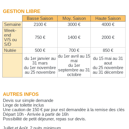
GESTION LIBRE
Basse Saison
Moy. Saison
Haute Saison
Semaine
2100 €
3000 €
4000 €
Week-
end
750 €
1400 €
2000 €
V/S ou
S/D
Nuitée
500 €
700 €
850 €
du 1er avril au 15
du 1er janvier au
du 15 mai au 31
mai
31 mars
aout
du 1er
du 1er novembre
du 25 novembre
septembre au 31
au 25 novembre
au 31 décembre
octobre
AUTRES INFOS
Devis sur simple demande
Linge de toilette inclus
Une caution de 150 € par jour est demandée à la remise des clés
Départ 10h - Arrivée à partir de 16h
Possibilité de petit déjeuner, repas sur devis.
Juillet et Août, 2 nuits minimum