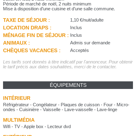
Période de marché de noël, 2 nuits minimum
Mise à disposition d’une cuisine et d’une salle commune.
TAXE DE SÉJOUR :
1,10 €/nuit/adulte
LOCATION DRAPS :
Inclus
MÉNAGE FIN DE SÉJOUR :
Inclus
ANIMAUX :
Admis sur demande
CHÈQUES VACANCES :
Acceptés
Les tarifs sont donnés à titre indicatif par l'annonceur. Pour obtenir
le tarif précis aux dates souhaitées, merci de le contacter.
ÉQUIPEMENTS
INTÉRIEUR
Réfrigérateur - Congélateur - Plaques de cuisson - Four - Micro-
ondes - Cuisinière - Vaisselle - Lave-vaisselle - Lave-linge
MULTIMÉDIA
Wifi - TV - Apple box - Lecteur dvd