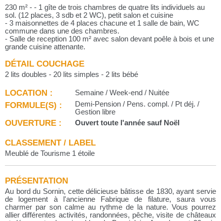
230 m² - - 1 gîte de trois chambres de quatre lits individuels au
sol. (12 places, 3 sdb et 2 WC), petit salon et cuisine
- 3 maisonnettes de 4 places chacune et 1 salle de bain, WC
commune dans une des chambres.
- Salle de reception 100 m² avec salon devant poêle à bois et une
grande cuisine attenante.
DÉTAIL COUCHAGE
2 lits doubles - 20 lits simples - 2 lits bébé
LOCATION :
Semaine / Week-end / Nuitée
FORMULE(S) :
Demi-Pension / Pens. compl. / Pt déj. /
Gestion libre
OUVERTURE :
Ouvert toute l'année sauf Noël
CLASSEMENT / LABEL
Meublé de Tourisme 1 étoile
PRÉSENTATION
Au bord du Sornin, cette délicieuse bâtisse de 1830, ayant servie
de logement à l'ancienne Fabrique de filature, saura vous
charmer par son calme au rythme de la nature. Vous pourrez
allier différentes activités, randonnées, pêche, visite de châteaux