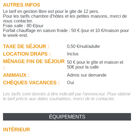
AUTRES INFOS
Le tarif en gestion libre est pour le gite de 12 pers.
Pour les tarifs chambre d'hôtes et les petites maisons, merci de
nous contacter.
Frais salle : 80 €/jour
Forfait chauffage en saison froide : 50 € /jour et 10 €/maison pour
le week-end.
TAXE DE SÉJOUR :
0,50 €/nuit/adulte
LOCATION DRAPS :
Inclus
MÉNAGE FIN DE SÉJOUR
50 € pour le gîte et maison et
:
50€ pour la salle
ANIMAUX :
Admis sur demande
CHÈQUES VACANCES :
Oui
Les tarifs sont donnés à titre indicatif par l'annonceur. Pour obtenir
le tarif précis aux dates souhaitées, merci de le contacter.
ÉQUIPEMENTS
INTÉRIEUR