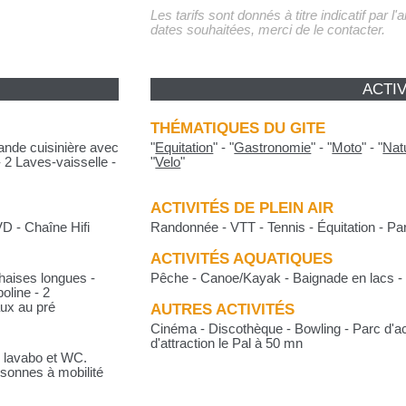
Les tarifs sont donnés à titre indicatif par l
dates souhaitées, merci de le contacter.
ACTIV
THÉMATIQUES DU GITE
rande cuisinière avec
"
Equitation
"
-
"
Gastronomie
"
-
"
Moto
"
-
"
Nat
- 2 Laves-vaisselle -
"
Velo
"
ACTIVITÉS DE PLEIN AIR
VD - Chaîne Hifi
Randonnée - VTT - Tennis - Équitation - Pa
ACTIVITÉS AQUATIQUES
Chaises longues -
Pêche - Canoe/Kayak - Baignade en lacs - 
oline - 2
aux au pré
AUTRES ACTIVITÉS
Cinéma - Discothèque - Bowling - Parc d'ac
d'attraction le Pal à 50 mn
 lavabo et WC.
sonnes à mobilité