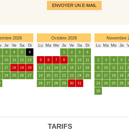
ENVOYER UN E-MAIL
embre
2026
Octobre
2026
Novembre
e
Je
Ve
Sa
Di
Lu
Ma
Me
Je
Ve
Sa
Di
Lu
Ma
Me
Je
3
4
5
6
1
2
3
4
10
11
12
13
5
6
7
8
9
10
11
2
3
4
5
6
17
18
19
20
12
13
14
15
16
17
18
9
10
11
12
3
24
25
26
27
19
20
21
22
23
24
25
16
17
18
19
0
26
27
28
29
30
31
23
24
25
26
30
TARIFS