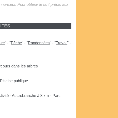
'annonceur. Pour obtenir le tarif précis aux
ITÉS
ure
"
-
"
Pêche
"
-
"
Randonnées
"
-
"
Travail
"
-
rcours dans les arbres
Piscine publique
tivité - Accrobranche à 8 km - Parc