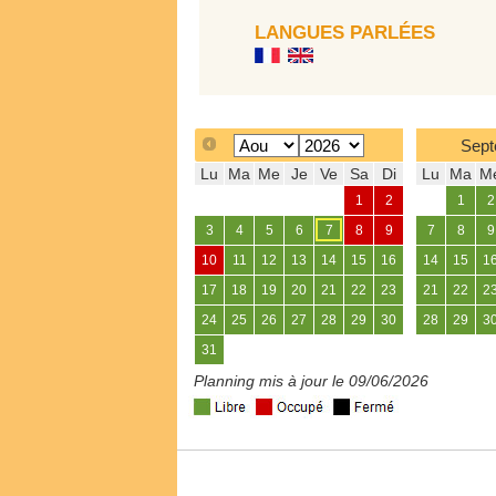
LANGUES PARLÉES
Sept
Lu
Ma
Me
Je
Ve
Sa
Di
Lu
Ma
M
1
2
1
2
3
4
5
6
7
8
9
7
8
9
10
11
12
13
14
15
16
14
15
1
17
18
19
20
21
22
23
21
22
2
24
25
26
27
28
29
30
28
29
3
31
Planning mis à jour le 09/06/2026