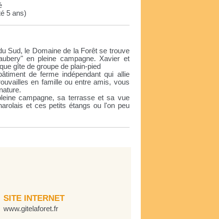
é
té 5 ans)
u Sud, le Domaine de la Forêt se trouve
eaubery" en pleine campagne. Xavier et
que gîte de groupe de plain-pied
âtiment de ferme indépendant qui allie
rouvailles en famille ou entre amis, vous
nature.
leine campagne, sa terrasse et sa vue
arolais et ces petits étangs ou l'on peu
SITE INTERNET
www.gitelaforet.fr