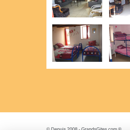
© Depuis 2008 - GrandsGites.com ®