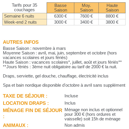
Tarifs pour 35
Basse
Moy.
Haute
couchages
Saison
Saison
Saison
Semaine 6 nuits
6300 €
7600 €
8800 €
Week-end 2 nuits
3000 €
3400 €
3800 €
AUTRES INFOS
Basse Saison : novembre à mars
Moyenne Saison : avril, mai, juin, septembre et octobre (hors
vacances scolaires et jours fériés)
Haute Saison : vacances scolaires*, juillet, août et jours fériés**
**Jours fériés : 3ème nuit obligatoire au tarif de 2000 € la nuit.
Draps, serviette, gel douche, chauffage, électricité inclus
Spa et bain nordique disponible d'octobre à avril sans supplément
TAXE DE SÉJOUR :
Incluse
LOCATION DRAPS :
Inclus
MÉNAGE FIN DE SÉJOUR
Ménage non inclus et optionnel
pour 300 € (hors ordures et
:
vaisselle) soit 15h de ménage
ANIMAUX :
Non admis