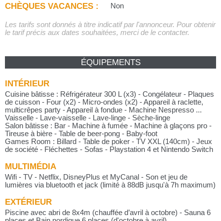
CHÈQUES VACANCES :
Non
Les tarifs sont donnés à titre indicatif par l'annonceur. Pour obtenir
le tarif précis aux dates souhaitées, merci de le contacter.
ÉQUIPEMENTS
INTÉRIEUR
Cuisine bâtisse : Réfrigérateur 300 L (x3) - Congélateur - Plaques
de cuisson - Four (x2) - Micro-ondes (x2) - Appareil à raclette,
multicrêpes party - Appareil à fondue - Machine Nespresso ...
Vaisselle - Lave-vaisselle - Lave-linge - Sèche-linge
Salon bâtisse : Bar - Machine à fumée - Machine à glaçons pro -
Tireuse à bière - Table de beer-pong - Baby-foot
Games Room : Billard - Table de poker - TV XXL (140cm) - Jeux
de société - Fléchettes - Sofas - Playstation 4 et Nintendo Switch
MULTIMÉDIA
Wifi - TV - Netflix, DisneyPlus et MyCanal - Son et jeu de
lumières via bluetooth et jack (limité à 88dB jusqu'à 7h maximum)
EXTÉRIEUR
Piscine avec abri de 8x4m (chauffée d’avril à octobre) - Sauna 6
places et Bain nordique 6 places (d'octobre à avril)