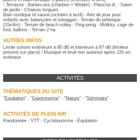
- Terrasse - Barbecues (charbon + Weber) - Plancha él. - Salon
de jardin - Chaises longues
Bain nordique et sauna (octobre à avril) - Aire de jeux pour
enfants avec balançoire et toboggan - Terrain de pétanque
(15x4m) - Terrain de beach volley - Ping-pong - Mölkky, cage de
foot, ballons - Terrain 2 ha
AUTRES INFOS
Limite sonore extérieure à 80 dB et intérieure à 87 dB (limiteur
présent sur place) / Musique et bruit non autorisé après 22h en
extérieur
ACTIVITÉS
THÉMATIQUES DU GITE
"
Equitation
"
-
"
Gastronomie
"
-
"
Nature
"
-
"
Séminaire
"
ACTIVITÉS DE PLEIN AIR
Randonnée - VTT - Cyclotourisme - Équitation