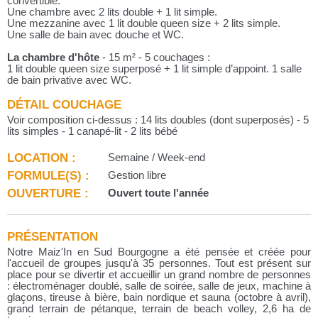
convertible.
Une chambre avec 2 lits double + 1 lit simple.
Une mezzanine avec 1 lit double queen size + 2 lits simple.
Une salle de bain avec douche et WC.
La chambre d'hôte
- 15 m² - 5 couchages :
1 lit double queen size superposé + 1 lit simple d’appoint. 1 salle
de bain privative avec WC.
DÉTAIL COUCHAGE
Voir composition ci-dessus : 14 lits doubles (dont superposés) - 5
lits simples - 1 canapé-lit - 2 lits bébé
LOCATION :
Semaine / Week-end
FORMULE(S) :
Gestion libre
OUVERTURE :
Ouvert toute l'année
PRÉSENTATION
Notre Maiz'In en Sud Bourgogne a été pensée et créée pour
l'accueil de groupes jusqu'à 35 personnes. Tout est présent sur
place pour se divertir et accueillir un grand nombre de personnes
: électroménager doublé, salle de soirée, salle de jeux, machine à
glaçons, tireuse à bière, bain nordique et sauna (octobre à avril),
grand terrain de pétanque, terrain de beach volley, 2,6 ha de