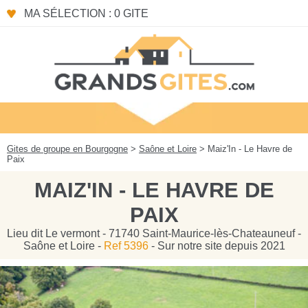
Panneau de gestion des cookies
MA SÉLECTION : 0 GITE
Gites de groupe en Bourgogne
>
Saône et Loire
> Maiz'In - Le Havre de
Paix
MAIZ'IN - LE HAVRE DE
PAIX
Lieu dit Le vermont - 71740 Saint-Maurice-lès-Chateauneuf -
Saône et Loire -
Ref 5396
- Sur notre site depuis 2021