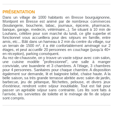
PRÉSENTATION
Dans un village de 1000 habitants en Bresse bourguignonne,
Montpont en Bresse est animé par de nombreux commerces
(boulangerie, boucherie, tabac, journaux, épicerie, pharmacie,
banque, garage, medecin, vétérinaire...). Se situant à 10 min de
Louhans, célèbre pour son marché du lundi, ce gîte superbe et
fonctionnel vous accueillera pour des séjours en famille, entre
amis, etc... Bâti dans un hameau à 2 min du centre du village, sur
un terrain de 1500 m², il a été confortablement aménagé sur 2
étages, et peut accueillir 20 personnes en couchage (jusqu'à 40+
en réception), parking conséquent.
Au rez-de-chaussée, on y trouve un vaste séjour avec coin salon,
une cuisine modèle "professionnel", une salle à manger
conviviale, une buanderie et 3 chambres. A l'étage, 3 chambres
pour 4 personnes. Sanitaires pour chaque chambre. A disposition
également sur demande, lit et baignoire bébé, chaise haute. A la
belle saison, sa très grande terrasse abritée avec salon de jardin,
barbecue, jeu de pétanque, fléchettes, pelouse, et divers jeux
d'extérieur, rendront votre séjour inoubliable. Tout est fait pour
passer un agréable séjour sans contrainte. Les lits sont faits à
l'arrivée, les serviettes de toilette et le ménage de fin de séjour
sont compris.