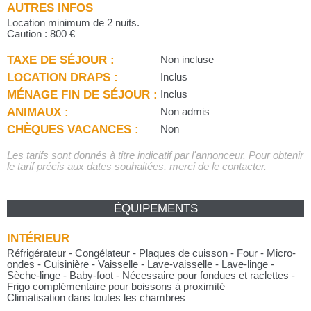
AUTRES INFOS
Location minimum de 2 nuits.
Caution : 800 €
TAXE DE SÉJOUR :
Non incluse
LOCATION DRAPS :
Inclus
MÉNAGE FIN DE SÉJOUR :
Inclus
ANIMAUX :
Non admis
CHÈQUES VACANCES :
Non
Les tarifs sont donnés à titre indicatif par l'annonceur. Pour obtenir
le tarif précis aux dates souhaitées, merci de le contacter.
ÉQUIPEMENTS
INTÉRIEUR
Réfrigérateur - Congélateur - Plaques de cuisson - Four - Micro-
ondes - Cuisinière - Vaisselle - Lave-vaisselle - Lave-linge -
Sèche-linge - Baby-foot - Nécessaire pour fondues et raclettes -
Frigo complémentaire pour boissons à proximité
Climatisation dans toutes les chambres