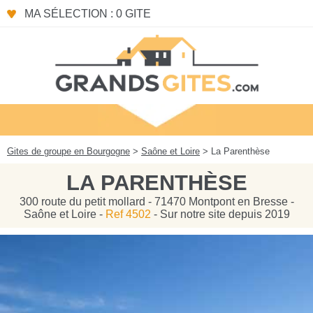
Panneau de gestion des cookies
MA SÉLECTION : 0 GITE
Gites de groupe en Bourgogne
>
Saône et Loire
> La Parenthèse
LA PARENTHÈSE
300 route du petit mollard - 71470 Montpont en Bresse -
Saône et Loire -
Ref 4502
- Sur notre site depuis 2019