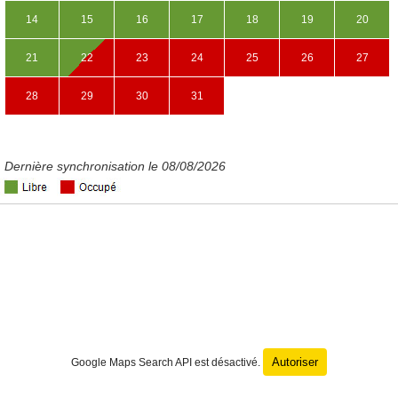
14
15
16
17
18
19
20
21
22
23
24
25
26
27
28
29
30
31
Dernière synchronisation le 08/08/2026
Autoriser
Google Maps Search API est désactivé.