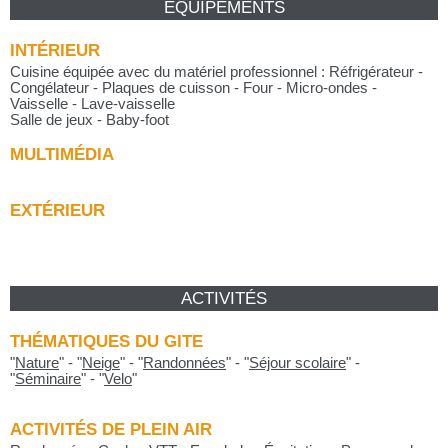
ÉQUIPEMENTS
INTÉRIEUR
Cuisine équipée avec du matériel professionnel : Réfrigérateur -
Congélateur - Plaques de cuisson - Four - Micro-ondes -
Vaisselle - Lave-vaisselle
Salle de jeux - Baby-foot
MULTIMÉDIA
EXTÉRIEUR
ACTIVITÉS
THÉMATIQUES DU GITE
"
Nature
"
-
"
Neige
"
-
"
Randonnées
"
-
"
Séjour scolaire
"
-
"
Séminaire
"
-
"
Velo
"
ACTIVITÉS DE PLEIN AIR