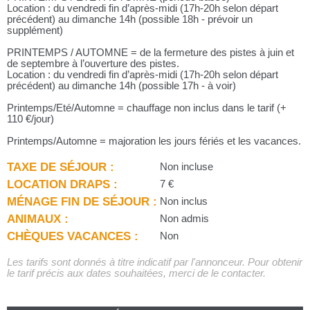
Location : du vendredi fin d’après-midi (17h-20h selon départ
précédent) au dimanche 14h (possible 18h - prévoir un
supplément)
PRINTEMPS / AUTOMNE = de la fermeture des pistes à juin et
de septembre à l’ouverture des pistes.
Location : du vendredi fin d’après-midi (17h-20h selon départ
précédent) au dimanche 14h (possible 17h - à voir)
Printemps/Eté/Automne = chauffage non inclus dans le tarif (+
110 €/jour)
Printemps/Automne = majoration les jours fériés et les vacances.
TAXE DE SÉJOUR :
Non incluse
LOCATION DRAPS :
7 €
MÉNAGE FIN DE SÉJOUR :
Non inclus
ANIMAUX :
Non admis
CHÈQUES VACANCES :
Non
Les tarifs sont donnés à titre indicatif par l'annonceur. Pour obtenir
le tarif précis aux dates souhaitées, merci de le contacter.