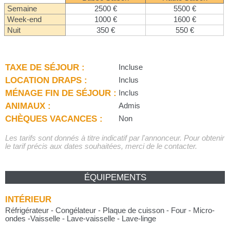
Semaine
2500 €
5500 €
Week-end
1000 €
1600 €
Nuit
350 €
550 €
TAXE DE SÉJOUR :
Incluse
LOCATION DRAPS :
Inclus
MÉNAGE FIN DE SÉJOUR :
Inclus
ANIMAUX :
Admis
CHÈQUES VACANCES :
Non
Les tarifs sont donnés à titre indicatif par l'annonceur. Pour obtenir
le tarif précis aux dates souhaitées, merci de le contacter.
ÉQUIPEMENTS
INTÉRIEUR
Réfrigérateur - Congélateur - Plaque de cuisson - Four - Micro-
ondes -Vaisselle - Lave-vaisselle - Lave-linge