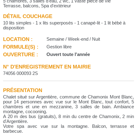
5 chambres, 3 salles d'eau, 2 wc, 1 vaste pièce de vie
Terrasse, balcons, Spa d'extérieur
DÉTAIL COUCHAGE
10 lits simples - 1 x lits superposés - 1 canapé-lit - 1 lit bébé à
disposition
LOCATION :
Semaine / Week-end / Nuit
FORMULE(S) :
Gestion libre
OUVERTURE :
Ouvert toute l'année
N° D'ENREGISTREMENT EN MAIRIE
74056 000093 2S
PRÉSENTATION
Chalet situé sur Argentière, commune de Chamonix Mont Blanc,
pour 14 personnes avec vue sur le Mont Blanc, tout confort, 5
chambres et une en mezzanine, 3 salles de bain. Ambiance
montagne, cocooning.
A 20 m des bus (gratuits), 8 min du centre de Chamonix, 2 min
d'Argentière.
Votre spa avec vue sur la montagne. Balcon, terrasse et
barbecue.