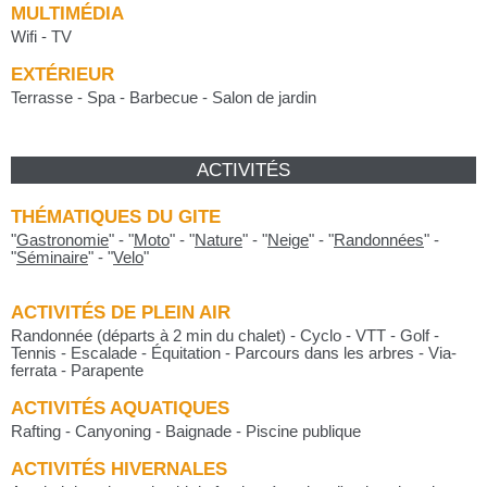
MULTIMÉDIA
Wifi - TV
EXTÉRIEUR
Terrasse - Spa - Barbecue - Salon de jardin
ACTIVITÉS
THÉMATIQUES DU GITE
"
Gastronomie
"
-
"
Moto
"
-
"
Nature
"
-
"
Neige
"
-
"
Randonnées
"
-
"
Séminaire
"
-
"
Velo
"
ACTIVITÉS DE PLEIN AIR
Randonnée (départs à 2 min du chalet) - Cyclo - VTT - Golf -
Tennis - Escalade - Équitation - Parcours dans les arbres - Via-
ferrata - Parapente
ACTIVITÉS AQUATIQUES
Rafting - Canyoning - Baignade - Piscine publique
ACTIVITÉS HIVERNALES