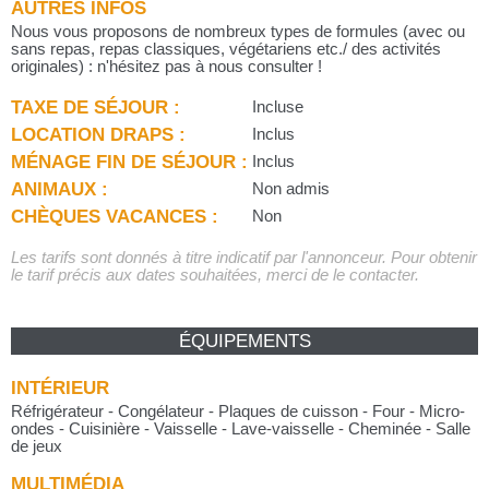
AUTRES INFOS
Nous vous proposons de nombreux types de formules (avec ou
sans repas, repas classiques, végétariens etc./ des activités
originales) : n'hésitez pas à nous consulter !
TAXE DE SÉJOUR :
Incluse
LOCATION DRAPS :
Inclus
MÉNAGE FIN DE SÉJOUR :
Inclus
ANIMAUX :
Non admis
CHÈQUES VACANCES :
Non
Les tarifs sont donnés à titre indicatif par l'annonceur. Pour obtenir
le tarif précis aux dates souhaitées, merci de le contacter.
ÉQUIPEMENTS
INTÉRIEUR
Réfrigérateur - Congélateur - Plaques de cuisson - Four - Micro-
ondes - Cuisinière - Vaisselle - Lave-vaisselle - Cheminée - Salle
de jeux
MULTIMÉDIA