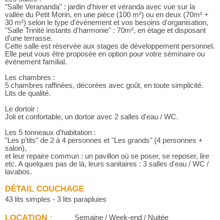
"Salle Verananda" : jardin d'hiver et véranda avec vue sur la
vallée du Petit Morin, en une pièce (100 m²) ou en deux (70m² +
30 m²) selon le type d'événement et vos besoins d'organisation,
"Salle Trinité instants d'harmonie" : 70m², en étage et disposant
d'une terrasse.
Cette salle est réservée aux stages de développement personnel.
Elle peut vous être proposée en option pour votre séminaire ou
événement familial.
Les chambres :
5 chambres raffinées, décorées avec goût, en toute simplicité.
Lits de qualité.
Le dortoir :
Joli et confortable, un dortoir avec 2 salles d'eau / WC.
Les 5 tonneaux d'habitation :
"Les p'tits" de 2 à 4 personnes et "Les grands" (4 personnes +
salon),
et leur repaire commun : un pavillon où se poser, se reposer, lire
etc. A quelques pas de là, leurs sanitaires : 3 salles d'eau / WC /
lavabos.
DÉTAIL COUCHAGE
43 lits simples - 3 lits parapluies
LOCATION :
Semaine / Week-end / Nuitée