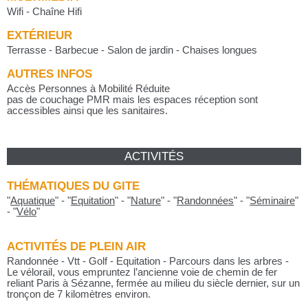
Wifi - Chaîne Hifi
EXTÉRIEUR
Terrasse - Barbecue - Salon de jardin - Chaises longues
AUTRES INFOS
Accès Personnes à Mobilité Réduite
pas de couchage PMR mais les espaces réception sont
accessibles ainsi que les sanitaires.
ACTIVITÉS
THÉMATIQUES DU GITE
"
Aquatique
"
-
"
Equitation
"
-
"
Nature
"
-
"
Randonnées
"
-
"
Séminaire
"
-
"
Vélo
"
ACTIVITÉS DE PLEIN AIR
Randonnée - Vtt - Golf - Equitation - Parcours dans les arbres -
Le vélorail, vous empruntez l’ancienne voie de chemin de fer
reliant Paris à Sézanne, fermée au milieu du siècle dernier, sur un
tronçon de 7 kilomètres environ.