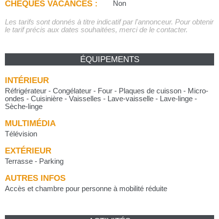
CHÈQUES VACANCES :
Non
Les tarifs sont donnés à titre indicatif par l'annonceur. Pour obtenir
le tarif précis aux dates souhaitées, merci de le contacter.
ÉQUIPEMENTS
INTÉRIEUR
Réfrigérateur - Congélateur - Four - Plaques de cuisson - Micro-
ondes - Cuisinière - Vaisselles - Lave-vaisselle - Lave-linge -
Sèche-linge
MULTIMÉDIA
Télévision
EXTÉRIEUR
Terrasse - Parking
AUTRES INFOS
Accès et chambre pour personne à mobilité réduite