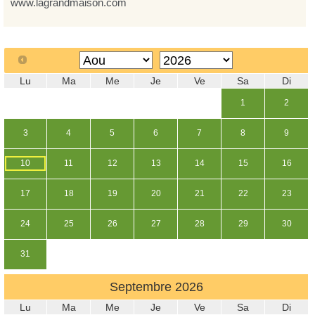
www.lagrandmaison.com
Lu
Ma
Me
Je
Ve
Sa
Di
1
2
3
4
5
6
7
8
9
10
11
12
13
14
15
16
17
18
19
20
21
22
23
24
25
26
27
28
29
30
31
Septembre
2026
Lu
Ma
Me
Je
Ve
Sa
Di