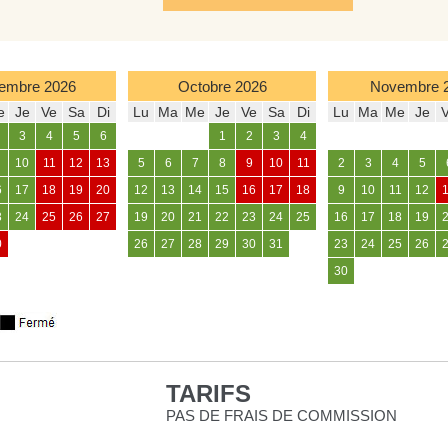
embre
2026
Octobre
2026
Novembre
e
Je
Ve
Sa
Di
Lu
Ma
Me
Je
Ve
Sa
Di
Lu
Ma
Me
Je
3
4
5
6
1
2
3
4
10
11
12
13
5
6
7
8
9
10
11
2
3
4
5
6
17
18
19
20
12
13
14
15
16
17
18
9
10
11
12
3
24
25
26
27
19
20
21
22
23
24
25
16
17
18
19
0
26
27
28
29
30
31
23
24
25
26
30
TARIFS
PAS DE FRAIS DE COMMISSION