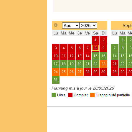
Sept
Lu
Ma
Me
Je
Ve
Sa
Di
Lu
Ma
M
1
2
1
2
3
4
5
6
7
8
9
7
8
9
10
11
12
13
14
15
16
14
15
1
17
18
19
20
21
22
23
21
22
2
24
25
26
27
28
29
30
28
29
3
31
Planning mis à jour le 28/05/2026