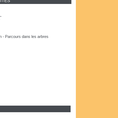
ITÉS
e
"
on - Parcours dans les arbres
e