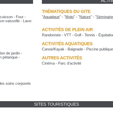
ACTIV
THÉMATIQUES DU GITE
cuisson - Four -
"
Aquatique
"
-
"
Moto
"
-
"
Nature
"
-
"
Séminair
ave-vaisselle - Lave-
ACTIVITÉS DE PLEIN AIR
Randonnée - VTT - Golf - Tennis - Équitati
ACTIVITÉS AQUATIQUES
Canoe/Kayak - Baignade - Piscine publiqu
on de jardin -
in pétanque -
AUTRES ACTIVITÉS
Cinéma - Parc d'activité
es soins corporels
SITES TOURISTIQUES