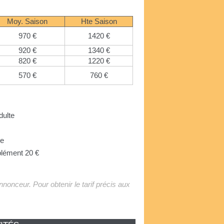
Moy. Saison
Hte Saison
970 €
1420 €
920 €
1340 €
820 €
1220 €
570 €
760 €
dulte
re
plément 20 €
'annonceur. Pour obtenir le tarif précis aux