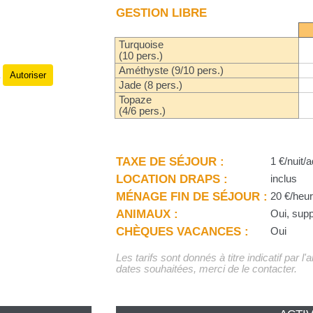
GESTION LIBRE
Turquoise
(10 pers.)
Améthyste (9/10 pers.)
Autoriser
.
Jade (8 pers.)
Topaze
(4/6 pers.)
TAXE DE SÉJOUR :
1 €/nuit/a
LOCATION DRAPS :
inclus
MÉNAGE FIN DE SÉJOUR :
20 €/heu
ANIMAUX :
Oui, sup
CHÈQUES VACANCES :
Oui
Les tarifs sont donnés à titre indicatif par l
dates souhaitées, merci de le contacter.