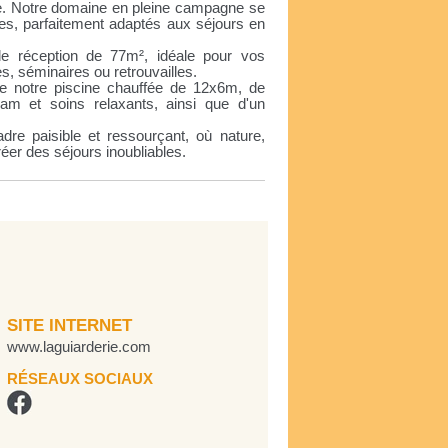
te. Notre domaine en pleine campagne se
es, parfaitement adaptés aux séjours en
e réception de 77m², idéale pour vos
, séminaires ou retrouvailles.
e notre piscine chauffée de 12x6m, de
m et soins relaxants, ainsi que d'un
re paisible et ressourçant, où nature,
réer des séjours inoubliables.
SITE INTERNET
www.laguiarderie.com
RÉSEAUX SOCIAUX