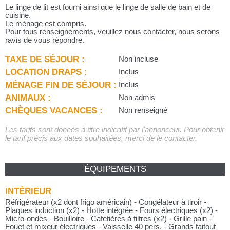
Le linge de lit est fourni ainsi que le linge de salle de bain et de
cuisine.
Le ménage est compris.
Pour tous renseignements, veuillez nous contacter, nous serons
ravis de vous répondre.
TAXE DE SÉJOUR :
Non incluse
LOCATION DRAPS :
Inclus
MÉNAGE FIN DE SÉJOUR :
Inclus
ANIMAUX :
Non admis
CHÈQUES VACANCES :
Non renseigné
Les tarifs sont donnés à titre indicatif par l'annonceur. Pour obtenir
le tarif précis aux dates souhaitées, merci de le contacter.
ÉQUIPEMENTS
INTÉRIEUR
Réfrigérateur (x2 dont frigo américain) - Congélateur à tiroir -
Plaques induction (x2) - Hotte intégrée - Fours électriques (x2) -
Micro-ondes - Bouilloire - Cafetières à filtres (x2) - Grille pain -
Fouet et mixeur électriques - Vaisselle 40 pers. - Grands faitout