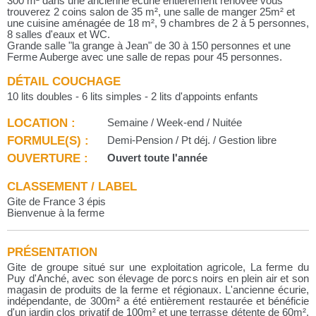
300 m² dans une ancienne écurie entièrement rénovée vous
trouverez 2 coins salon de 35 m², une salle de manger 25m² et
une cuisine aménagée de 18 m², 9 chambres de 2 à 5 personnes,
8 salles d'eaux et WC.
Grande salle "la grange à Jean" de 30 à 150 personnes et une
Ferme Auberge avec une salle de repas pour 45 personnes.
DÉTAIL COUCHAGE
10 lits doubles - 6 lits simples - 2 lits d'appoints enfants
LOCATION :
Semaine / Week-end / Nuitée
FORMULE(S) :
Demi-Pension / Pt déj. / Gestion libre
OUVERTURE :
Ouvert toute l'année
CLASSEMENT / LABEL
Gite de France 3 épis
Bienvenue à la ferme
PRÉSENTATION
Gite de groupe situé sur une exploitation agricole, La ferme du
Puy d'Anché, avec son élevage de porcs noirs en plein air et son
magasin de produits de la ferme et régionaux. L'ancienne écurie,
indépendante, de 300m² a été entièrement restaurée et bénéficie
d'un jardin clos privatif de 100m² et une terrasse détente de 60m².