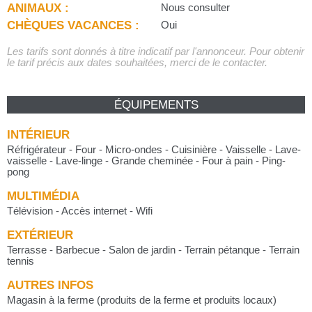
ANIMAUX :
Nous consulter
CHÈQUES VACANCES :
Oui
Les tarifs sont donnés à titre indicatif par l'annonceur. Pour obtenir
le tarif précis aux dates souhaitées, merci de le contacter.
ÉQUIPEMENTS
INTÉRIEUR
Réfrigérateur - Four - Micro-ondes - Cuisinière - Vaisselle - Lave-
vaisselle - Lave-linge - Grande cheminée - Four à pain - Ping-
pong
MULTIMÉDIA
Télévision - Accès internet - Wifi
EXTÉRIEUR
Terrasse - Barbecue - Salon de jardin - Terrain pétanque - Terrain
tennis
AUTRES INFOS
Magasin à la ferme (produits de la ferme et produits locaux)