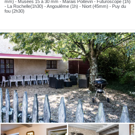
mm) - Musées 15 à 30 mm - Marais Poitevin - Futuroscope (1h)
- La Rochelle(1h30) - Angoulême (1h) - Niort (45mm) - Puy du
fou (2h30)