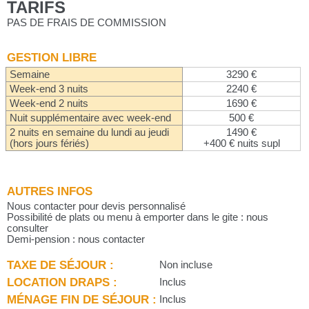
TARIFS
PAS DE FRAIS DE COMMISSION
GESTION LIBRE
Semaine
3290 €
Week-end 3 nuits
2240 €
Week-end 2 nuits
1690 €
Nuit supplémentaire avec week-end
500 €
2 nuits en semaine du lundi au jeudi
1490 €
(hors jours fériés)
+400 € nuits supl
AUTRES INFOS
Nous contacter pour devis personnalisé
Possibilité de plats ou menu à emporter dans le gite : nous
consulter
Demi-pension : nous contacter
TAXE DE SÉJOUR :
Non incluse
LOCATION DRAPS :
Inclus
MÉNAGE FIN DE SÉJOUR :
Inclus