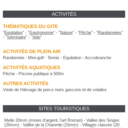
ACTIVITÉS
THÉMATIQUES DU GITE
"
Equitation
"
-
"
Gastronomie
"
-
"
Nature
"
-
"
Pêche
"
-
"
Randonnées
"
-
"
Séminaire
"
-
"
Velo
"
ACTIVITÉS DE PLEIN AIR
Randonnée - Mini-golf - Tennis - Equitation - Accrobranche
ACTIVITÉS AQUATIQUES
Pêche - Piscine publique à 500m
AUTRES ACTIVITÉS
Visite de l'élevage de porcs noirs gascons et de volailes
SITES TOURISTIQUES
Melle 20mm (mines d'argent, l'art Roman) - Vallée des Singes
(20mm) - Vallée de la Charente (15mm) - Villages classés (20