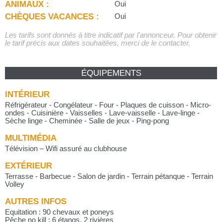
ANIMAUX :
Oui
CHÈQUES VACANCES :
Oui
Les tarifs sont donnés à titre indicatif par l'annonceur. Pour obtenir
le tarif précis aux dates souhaitées, merci de le contacter.
ÉQUIPEMENTS
INTÉRIEUR
Réfrigérateur - Congélateur - Four - Plaques de cuisson - Micro-
ondes - Cuisinière - Vaisselles - Lave-vaisselle - Lave-linge -
Sèche linge - Cheminée - Salle de jeux - Ping-pong
MULTIMÉDIA
Télévision – Wifi assuré au clubhouse
EXTÉRIEUR
Terrasse - Barbecue - Salon de jardin - Terrain pétanque - Terrain
Volley
AUTRES INFOS
Equitation : 90 chevaux et poneys
Pêche no kill : 6 étangs, 2 rivières