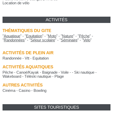
Location de vélo
ACTIVITÉS
THÉMATIQUES DU GITE
"
Aquatique
"
-
"
Equitation
"
-
"
Moto
"
-
"
Nature
"
-
"
Pêche
"
-
"
Randonnées
"
-
"
Séjour scolaire
"
-
"
Séminaire
"
-
"
Velo
"
ACTIVITÉS DE PLEIN AIR
Randonnée - Vtt - Equitation
ACTIVITÉS AQUATIQUES
Pêche - Canoé/Kayak - Baignade - Voile - - Ski nautique -
Wakeboard - Téléski nautique - Plage
AUTRES ACTIVITÉS
Cinéma - Casino - Bowling
SITES TOURISTIQUES