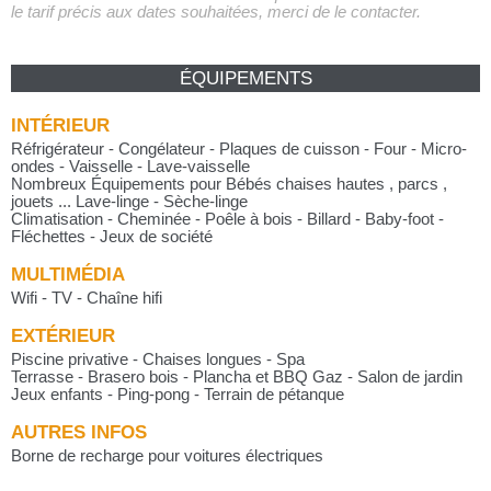
le tarif précis aux dates souhaitées, merci de le contacter.
ÉQUIPEMENTS
INTÉRIEUR
Réfrigérateur - Congélateur - Plaques de cuisson - Four - Micro-
ondes - Vaisselle - Lave-vaisselle
Nombreux Équipements pour Bébés chaises hautes , parcs ,
jouets ...
Lave-linge - Sèche-linge
Climatisation - Cheminée - Poêle à bois - Billard - Baby-foot -
Fléchettes - Jeux de société
MULTIMÉDIA
Wifi - TV - Chaîne hifi
EXTÉRIEUR
Piscine privative - Chaises longues - Spa
Terrasse - Brasero bois - Plancha et BBQ Gaz - Salon de jardin
Jeux enfants - Ping-pong - Terrain de pétanque
AUTRES INFOS
Borne de recharge pour voitures électriques