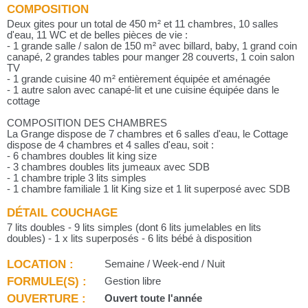
COMPOSITION
Deux gites pour un total de 450 m² et 11 chambres, 10 salles
d'eau, 11 WC et de belles pièces de vie :
- 1 grande salle / salon de 150 m² avec billard, baby, 1 grand coin
canapé, 2 grandes tables pour manger 28 couverts, 1 coin salon
TV
- 1 grande cuisine 40 m² entièrement équipée et aménagée
- 1 autre salon avec canapé-lit et une cuisine équipée dans le
cottage
COMPOSITION DES CHAMBRES
La Grange dispose de 7 chambres et 6 salles d'eau, le Cottage
dispose de 4 chambres et 4 salles d'eau, soit :
- 6 chambres doubles lit king size
- 3 chambres doubles lits jumeaux avec SDB
- 1 chambre triple 3 lits simples
- 1 chambre familiale 1 lit King size et 1 lit superposé avec SDB
DÉTAIL COUCHAGE
7 lits doubles - 9 lits simples (dont 6 lits jumelables en lits
doubles) - 1 x lits superposés - 6 lits bébé à disposition
LOCATION :
Semaine / Week-end / Nuit
FORMULE(S) :
Gestion libre
OUVERTURE :
Ouvert toute l'année