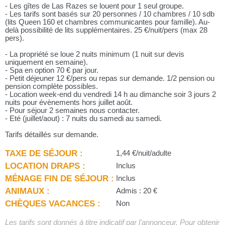
- Les gîtes de Las Razes se louent pour 1 seul groupe.
- Les tarifs sont basés sur 20 personnes / 10 chambres / 10 sdb
(lits Queen 160 et chambres communicantes pour famille). Au-
delà possibilité de lits supplémentaires. 25 €/nuit/pers (max 28
pers).
- La propriété se loue 2 nuits minimum (1 nuit sur devis
uniquement en semaine).
- Spa en option 70 € par jour.
- Petit déjeuner 12 €/pers ou repas sur demande. 1/2 pension ou
pension complète possibles.
- Location week-end du vendredi 14 h au dimanche soir 3 jours 2
nuits pour évènements hors juillet août.
- Pour séjour 2 semaines nous contacter.
- Eté (juillet/aout) : 7 nuits du samedi au samedi.
Tarifs détaillés sur demande.
TAXE DE SÉJOUR :
1,44 €/nuit/adulte
LOCATION DRAPS :
Inclus
MÉNAGE FIN DE SÉJOUR :
Inclus
ANIMAUX :
Admis : 20 €
CHÈQUES VACANCES :
Non
Les tarifs sont donnés à titre indicatif par l'annonceur. Pour obtenir