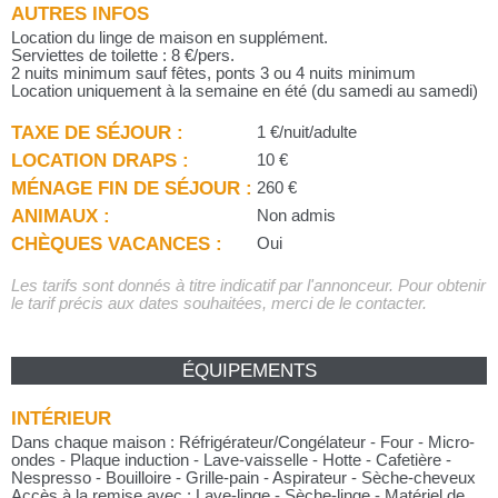
AUTRES INFOS
Location du linge de maison en supplément.
Serviettes de toilette : 8 €/pers.
2 nuits minimum sauf fêtes, ponts 3 ou 4 nuits minimum
Location uniquement à la semaine en été (du samedi au samedi)
TAXE DE SÉJOUR :
1 €/nuit/adulte
LOCATION DRAPS :
10 €
MÉNAGE FIN DE SÉJOUR :
260 €
ANIMAUX :
Non admis
CHÈQUES VACANCES :
Oui
Les tarifs sont donnés à titre indicatif par l'annonceur. Pour obtenir
le tarif précis aux dates souhaitées, merci de le contacter.
ÉQUIPEMENTS
INTÉRIEUR
Dans chaque maison : Réfrigérateur/Congélateur - Four - Micro-
ondes - Plaque induction - Lave-vaisselle - Hotte - Cafetière -
Nespresso - Bouilloire - Grille-pain - Aspirateur - Sèche-cheveux
Accès à la remise avec : Lave-linge - Sèche-linge - Matériel de