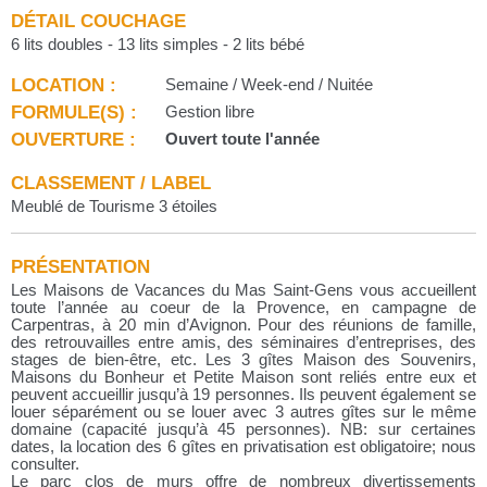
DÉTAIL COUCHAGE
6 lits doubles - 13 lits simples - 2 lits bébé
LOCATION :
Semaine / Week-end / Nuitée
FORMULE(S) :
Gestion libre
OUVERTURE :
Ouvert toute l'année
CLASSEMENT / LABEL
Meublé de Tourisme 3 étoiles
PRÉSENTATION
Les Maisons de Vacances du Mas Saint-Gens vous accueillent
toute l’année au coeur de la Provence, en campagne de
Carpentras, à 20 min d’Avignon. Pour des réunions de famille,
des retrouvailles entre amis, des séminaires d’entreprises, des
stages de bien-être, etc. Les 3 gîtes Maison des Souvenirs,
Maisons du Bonheur et Petite Maison sont reliés entre eux et
peuvent accueillir jusqu’à 19 personnes. Ils peuvent également se
louer séparément ou se louer avec 3 autres gîtes sur le même
domaine (capacité jusqu’à 45 personnes). NB: sur certaines
dates, la location des 6 gîtes en privatisation est obligatoire; nous
consulter.
Le parc clos de murs offre de nombreux divertissements