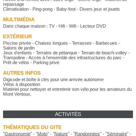
repassage
Climatisation - Ping-pong - Baby-foot - Divers jeux et jouets
MULTIMÉDIA
Dans chaque maison : TV - Hifi - Wifi - Lecteur DVD
EXTÉRIEUR
Piscine privée - Chaises longues - Terrasses - Barbecues -
Salons de jardin
Jeux d'enfants - Terrains de pétanque - Terrain de beach-volley -
Trampoline - Accès à l'ensemble des infrastructures du parc -
Prêt de vélos - Parking privé
AUTRES INFOS
Digicode et boîte à clés pour une arrivée autonome
Vélos à disposition
Matériel pour nettoyer et entretenir son vélo pour les amateurs du
Mont Ventoux.
ACTIVITÉS
THÉMATIQUES DU GITE
"
Gastronomie
"
-
"
Moto
"
-
"
Nature
"
-
"
Randonnées
"
-
"
Séminaire
"
-