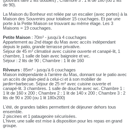
(pouvant faire 2 lits doubles) ; Chambre 3 : 1 lit de 180 (ou 2 lits
de 90).
La Maison du Bonheur est reliée par un escalier (avec portes) à la
Maison des Souvenirs pour totaliser 15 couchages. Et par une
porte à la Petite Maison se trouvant au même étage. Les 3
Maisons = 19 couchages.
Petite Maison
: 70m² - jusqu'à 4 couchages
Appartement au 2nd étage du Mas avec accès indépendant
depuis le patio, grande terrasse privative.
Séjour de 45 m² climatisé avec cuisine ouverte et canapé-lit, 1
chambre, 1 salle de bain avec baignoire et wc.
Séjour : 2 lits de 90 ; Chambre : 1 lit de 160
Rêveurs
: 85m² - jusqu'à 6 couchages
Maison indépendante à l’arrière du Mas, donnant sur le patio avec
un accès de plain-pied à celui-ci et à son mobilier de
jardin+barbecue. Séjour de 25 m² avec cuisine ouverte et
canapé-lit. 3 chambres. 1 salle de douche avec wc. Chambre 1 :
1 lit de 160 x 200 ; Chambre 2 : 1 lit de 140 x 200 ; Chambre 3 : 2
lits de 90 x 200 (ou 1 lit 180x200)
L'été, de grandes tables permettent de déjeuner dehors tous
ensemble.
2 piscines et 1 pataugeoire sécurisées.
L'hiver, une salle est mise à disposition pour les repas en grand
groupe.