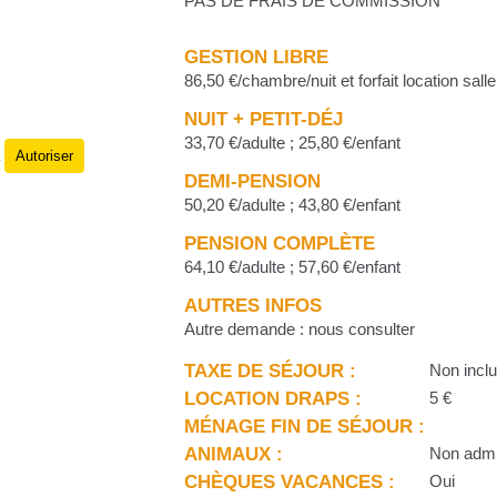
PAS DE FRAIS DE COMMISSION
GESTION LIBRE
86,50 €/chambre/nuit et forfait location sal
NUIT + PETIT-DÉJ
33,70 €/adulte ; 25,80 €/enfant
Autoriser
.
DEMI-PENSION
50,20 €/adulte ; 43,80 €/enfant
PENSION COMPLÈTE
64,10 €/adulte ; 57,60 €/enfant
AUTRES INFOS
Autre demande : nous consulter
TAXE DE SÉJOUR :
Non inclu
LOCATION DRAPS :
5 €
MÉNAGE FIN DE SÉJOUR :
ANIMAUX :
Non adm
CHÈQUES VACANCES :
Oui