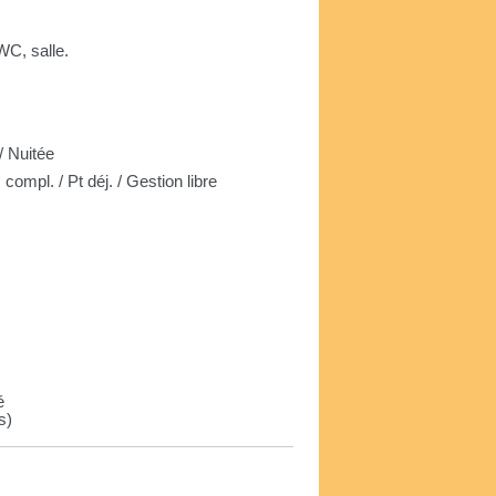
WC, salle.
 Nuitée
ompl. / Pt déj. / Gestion libre
e
é
s)