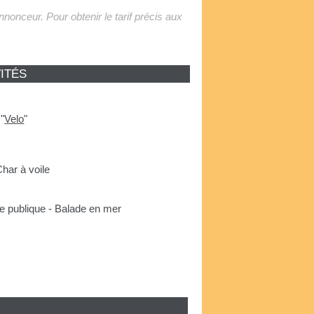
'annonceur. Pour obtenir le tarif précis aux
ITÉS
-
"
Velo
"
Char à voile
ine publique - Balade en mer