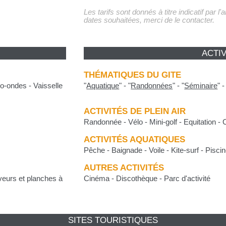
Les tarifs sont donnés à titre indicatif par l
dates souhaitées, merci de le contacter.
ACTIV
THÉMATIQUES DU GITE
o-ondes - Vaisselle
"
Aquatique
"
-
"
Randonnées
"
-
"
Séminaire
"
ACTIVITÉS DE PLEIN AIR
Randonnée - Vélo - Mini-golf - Equitation - 
ACTIVITÉS AQUATIQUES
Pêche - Baignade - Voile - Kite-surf - Pisc
AUTRES ACTIVITÉS
iveurs et planches à
Cinéma - Discothèque - Parc d'activité
SITES TOURISTIQUES