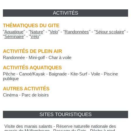
ACTIVITÉS
THÉMATIQUES DU GITE
"
Aquatique
"
-
"
Nature
"
-
"
Velo
"
-
"
Randonnées
"
-
"
Séjour scolaire
"
-
"
Séminaire
"
-
"
Vélo
"
ACTIVITÉS DE PLEIN AIR
Randonnée - Mini-golf - Char à voile
ACTIVITÉS AQUATIQUES
Pêche - Canoé/Kayak - Baignade - Kite-Surf - Voile - Piscine
publique
AUTRES ACTIVITÉS
Cinéma - Parc de loisirs
SITES TOURISTIQUES
Visite des marais salants - Réserve naturelle nationale des