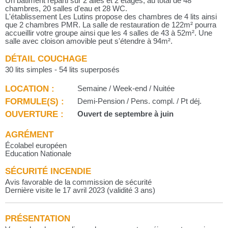
Un bâtiment réparti sur 2 ailes et 2 étages, au total de 48
chambres, 20 salles d'eau et 28 WC.
L'établissement Les Lutins propose des chambres de 4 lits ainsi
que 2 chambres PMR. La salle de restauration de 122m² pourra
accueillir votre groupe ainsi que les 4 salles de 43 à 52m². Une
salle avec cloison amovible peut s'étendre à 94m².
DÉTAIL COUCHAGE
30 lits simples - 54 lits superposés
LOCATION :
Semaine / Week-end / Nuitée
FORMULE(S) :
Demi-Pension / Pens. compl. / Pt déj.
OUVERTURE :
Ouvert de septembre à juin
AGRÉMENT
Écolabel européen
Education Nationale
SÉCURITÉ INCENDIE
Avis favorable de la commission de sécurité
Dernière visite le 17 avril 2023 (validité 3 ans)
PRÉSENTATION