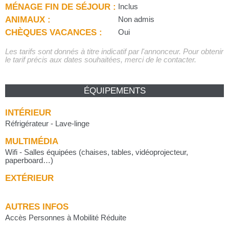
MÉNAGE FIN DE SÉJOUR :
Inclus
ANIMAUX :
Non admis
CHÈQUES VACANCES :
Oui
Les tarifs sont donnés à titre indicatif par l'annonceur. Pour obtenir
le tarif précis aux dates souhaitées, merci de le contacter.
ÉQUIPEMENTS
INTÉRIEUR
Réfrigérateur - Lave-linge
MULTIMÉDIA
Wifi - Salles équipées (chaises, tables, vidéoprojecteur,
paperboard…)
EXTÉRIEUR
AUTRES INFOS
Accès Personnes à Mobilité Réduite