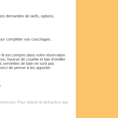
tes demandes de tarifs, options,
pour compléter vos couchages.
e lit est compris dans votre réservation
se, housse de couette et taie d’oreiller
es serviettes de bain ne sont pas
merci de penser à les apporter.
s
'annonceur. Pour obtenir le tarif précis aux