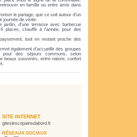
placé sous le signe de la convivialité.
 retrouver en famille ou entre amis dans
riser le partage, que ce soit autour d’un
 journée de visite.
ble jardin, d’une terrasse avec barbecue
 6 places, chauffé à l'année, pour des
épaysement, tout en restant proche des
rmet également d’accueillir des groupes
es pour des séjours communs, selon
 de beaux souvenirs, entre nature, confort
l.
SITE INTERNET
giteslescopainsdabord.fr
RÉSEAUX SOCIAUX