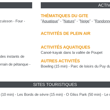
ACTIV
THÉMATIQUES DU GITE
cuisson - Four -
"
Aquatique
"
-
"
Nature
"
-
"
Neige
"
-
"
Randonn
ACTIVITÉS DE PLEIN AIR
ACTIVITÉS AQUATIQUES
Canoë-kayak dans la vallée de Poupet
 des instants de
AUTRES ACTIVITÉS
errain de pétanque -
Bowling (15 min) - Parc de loisirs du Puy d
SITES TOURISTIQUES
 (10 min) - Les Bords de sèvre (15 min) - O Gliss Park (50 min) - Le 