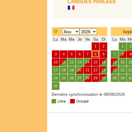
LANGUES PARLÉES
Sept
Lu
Ma
Me
Je
Ve
Sa
Di
Lu
Ma
M
1
2
1
2
3
4
5
6
7
8
9
7
8
9
10
11
12
13
14
15
16
14
15
1
17
18
19
20
21
22
23
21
22
2
24
25
26
27
28
29
30
28
29
3
31
Dernière synchronisation le 08/08/2026