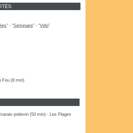
ITÉS
ées
"
-
"
Séminaire
"
-
"
Vélo
"
u Fou (8 min)
marais poitevin (50 min) - Les Plages