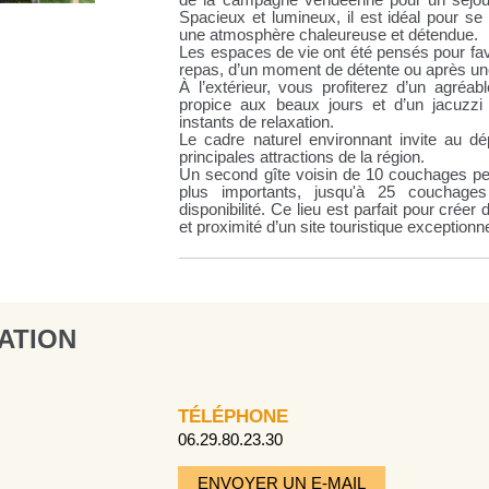
de la campagne vendéenne pour un séjour 
Spacieux et lumineux, il est idéal pour se
une atmosphère chaleureuse et détendue.
Les espaces de vie ont été pensés pour favo
repas, d’un moment de détente ou après une
À l’extérieur, vous profiterez d’un agréa
propice aux beaux jours et d’un jacuzzi
instants de relaxation.
Le cadre naturel environnant invite au d
principales attractions de la région.
Un second gîte voisin de 10 couchages pe
plus importants, jusqu'à 25 couchag
disponibilité. Ce lieu est parfait pour créer
et proximité d’un site touristique exceptionne
ATION
TÉLÉPHONE
06.29.80.23.30
ENVOYER UN E-MAIL