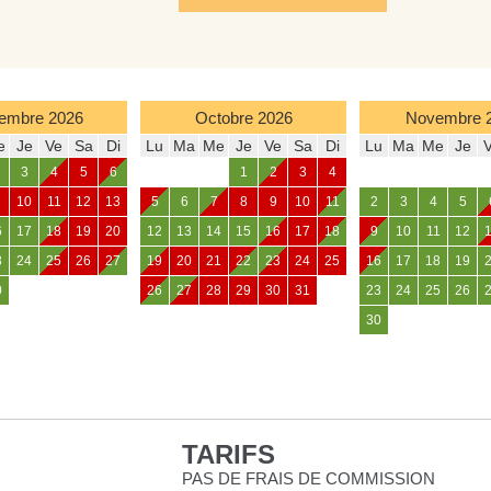
embre
2026
Octobre
2026
Novembre
e
Je
Ve
Sa
Di
Lu
Ma
Me
Je
Ve
Sa
Di
Lu
Ma
Me
Je
3
4
5
6
1
2
3
4
10
11
12
13
5
6
7
8
9
10
11
2
3
4
5
6
17
18
19
20
12
13
14
15
16
17
18
9
10
11
12
3
24
25
26
27
19
20
21
22
23
24
25
16
17
18
19
0
26
27
28
29
30
31
23
24
25
26
30
TARIFS
PAS DE FRAIS DE COMMISSION